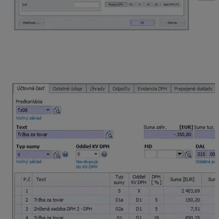
Pre hodnotu platenú kartou/šekom použijeme analytický
účet, ktorý v účtovom rozvrhu nastavíme
ako
nesaldokontný
, napr. účet 315 – Ostatné
pohľadávky.