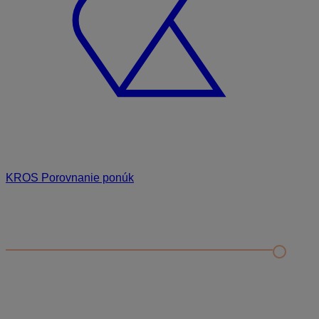
KROS Porovnanie ponúk
Odporúčané
FAQ
Príklad vytvorenia šanónu pre evidenciu mobilných telefónov
Nastavenie šanónov
Prihlasovanie e-mailom v programe Jednoduché účtovníctvo
ALFA plus