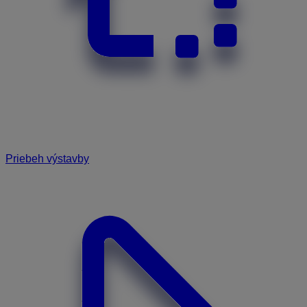
Priebeh výstavby