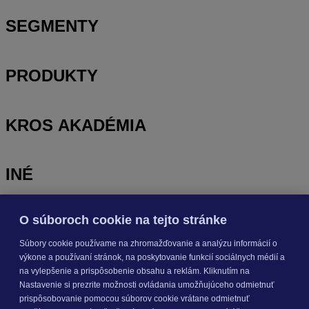
SEGMENTY
PRODUKTY
KROS AKADÉMIA
INÉ
O súboroch cookie na tejto stránke
Odoberajte
NOVINKY
Súbory cookie používame na zhromažďovanie a analýzu informácií o
výkone a používaní stránok, na poskytovanie funkcií sociálnych médií a
Prihlásiť sa
na vylepšenie a prispôsobenie obsahu a reklám. Kliknutím na
Nastavenie si prezrite možnosti ovládania umožňujúceho odmietnuť
prispôsobovanie pomocou súborov cookie vrátane odmietnuť
O nás