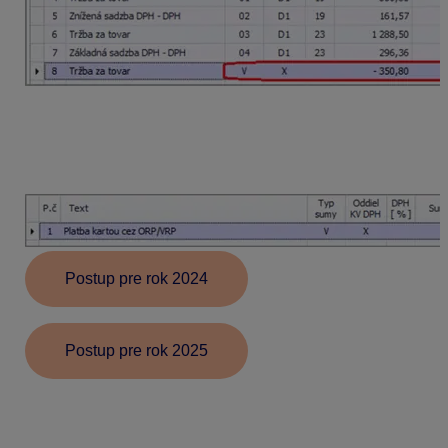
Následne v bankovom výpise zaevidujeme príjem
na bankový účet v okruhu BV pomocou
automatického účtovania BP BV – Príjem (doklad
bez DPH).
Postup pre rok 2024
Postup pre rok 2025