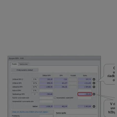
registračnej pokladnice (VRP) účtujeme cez
menu
Evidencia – Účtovné doklady,
kde vyberieme
Typ dokladu:
Pokladničné doklady
. Ak pri predaji
tovarov alebo služby cez ORP alebo VRP zákazník
platil časť nákupu v hotovosti a časť platobnou kartou,
postupujeme nasledovne:
Pridáme nový pokladničný doklad a spustíme
automatické účtovanie
T PD – Tržba z ECR.
V
rozpise DPH uvedieme sumu celkovej tržby a
mínusom hodnotu zaplatenú kartou.