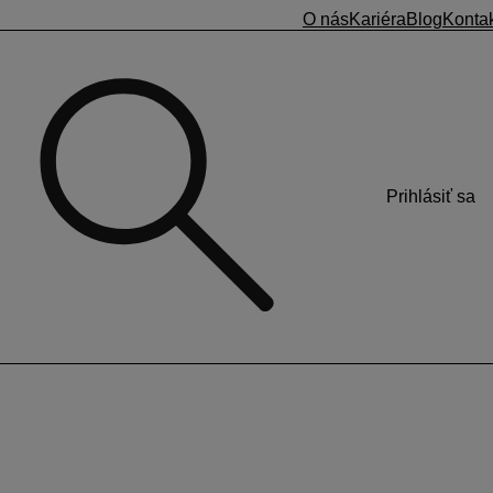
O nás
Kariéra
Blog
Konta
Prihlásiť sa
poruje), prípadne na tlačovú zostavu v programe OMEGA –