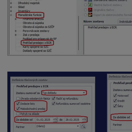
Zostavu vytlačíme podľa
Typu dokladu
alebo
Typu platby