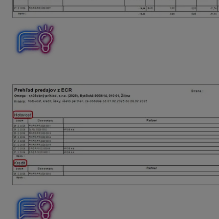
Ak kontrolujeme celkový stav v pokladnici, úhrady realizov