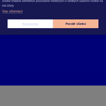
cookie vrátane odmietnuť používanie niektorých či všetkých súborov cookie na
iné účely.
Viac informácií
Nastavenia
Povoliť všetko