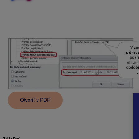
Ak nesedí report zo systému e-kasa a z uzávierky na ORP,
v zaevidovaní Off-line dokladov na prelome mesiacov, príp
V programe OMEGA zaúčtujeme tržbu v menu
Evidencia –
Otvoriť v PDF