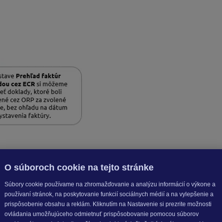
Finančná správa odporúča
skontrolovať
či je v reportoch to
adne v zaokrúhlení súm.
 Účtovné doklady
ako pokladničný doklad pomocou automatic
O súboroch cookie na tejto stránke
Súbory cookie používame na zhromažďovanie a analýzu informácií o výkone a
používaní stránok, na poskytovanie funkcií sociálnych médií a na vylepšenie a
prispôsobenie obsahu a reklám. Kliknutím na Nastavenie si prezrite možnosti
ovládania umožňujúceho odmietnuť prispôsobovanie pomocou súborov