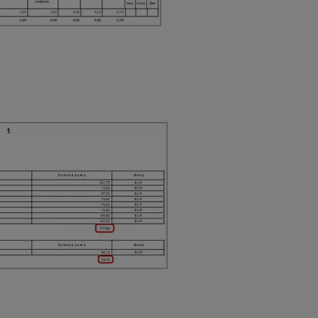
ané platobnou kartou, šekom či v hotovosti, tlačovú zostavu su