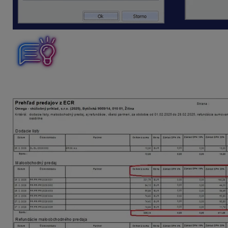
Ak kontrolujeme celkovú sumu, základ a hodnotu DPH, tl