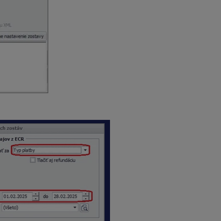
. Zostava nám umožňuje filtrovať údaje podľa obdobia (deň, mesi