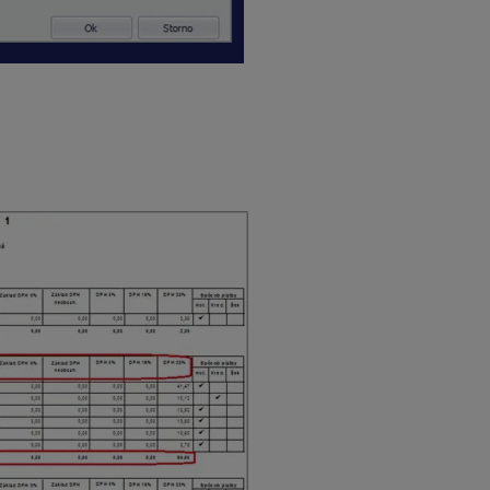
ačovú zostavu sumujeme podľa
typu dokladu
. Vtedy sa nám zob