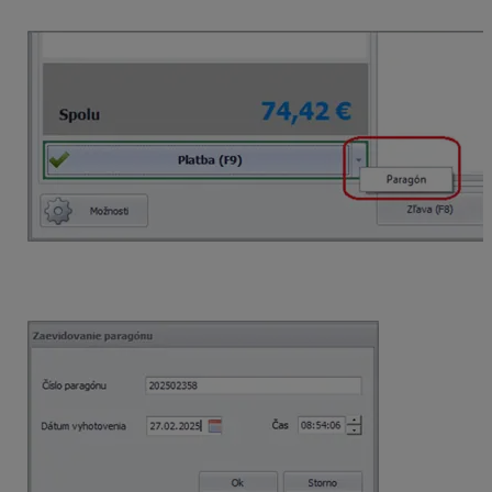
cez šípku vyberieme možnosť
Paragón
.
Po zvolení voľby paragón sa zobrazí formulár, kde
vyplníme všetky povinné údaje.