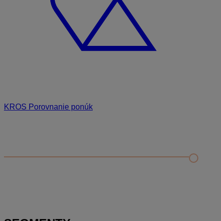
KROS Porovnanie ponúk
Odporúčané
FAQ
Príklad vytvorenia šanónu pre evidenciu mobilných telefónov
Nastavenie šanónov
Prihlasovanie e-mailom v programe Jednoduché účtovníctvo
ALFA plus