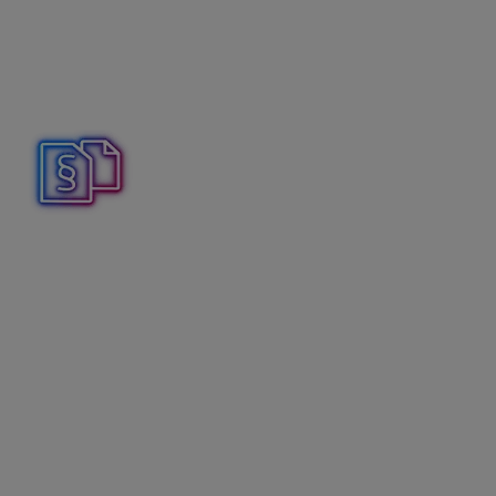
Dátum a čas vyhotovenia paragónu
–
kedy bol v minulosti paragón vystavený.
Číslo paragónu
– poradové číslo paragónu
fyzicky odovzdaného kupujúcemu.
Číslo ORP
, ktorej prevádzka bola prerušená.
Program tento údaj dopĺňa automaticky.
Ak je podnikateľovi zabezpečená ORP colným alebo
daňovým úradom, podnikateľ vystavuje počas toho
obdobia paragóny, ktoré je povinný archivovať 5 rokov
od konca kalendárneho roka, v ktorom boli doklady
vyhotovené.
Pokladničný doklad Paragón vytvoríme:
cez menu
Fakturácia – Maloobchodný predaj
.
Pomocou tlačidla
Pridaj
vytvoríme novú predajku, ktorú
naplníme položkami. Následne pri tlačidle Platba (F9)