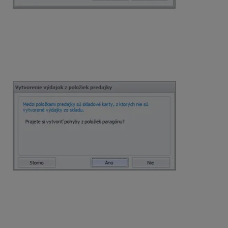
Po zaevidovaní platby sa doklad automaticky odošle do
systému e-kasa a vytlačí sa doklad obsahujúci údaje
paragónu.
Program OMEGA pri uložení paragónu ponúkne
možnosť vytvoriť pohyby v sklade na základe hlášky:
Ak sme výdajku urobili už ručne, je potrebné v hláške
zvoliť tlačidlo NIE a pohyb na sklade sa nevytvorí.
cez menu
Fakturácia – Odoslané faktúry
,
prípadne
Odoslané dobropisy
alebo
Odoslané