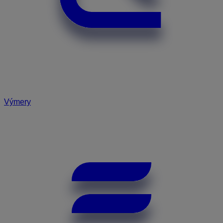
Výmery