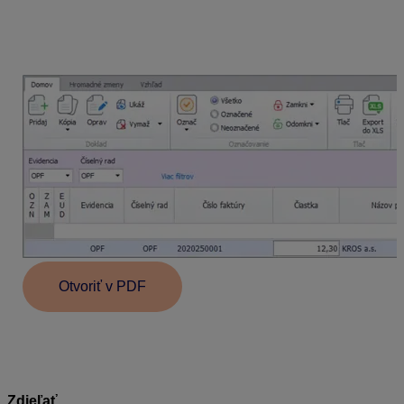
preddavkové faktúry
. Paragón je možné vytvoriť aj
k úhradám uvedených dokladov. Zvolíme
funkciu
Úhrada cez eKasu
a vyberieme
Úhrada
paragón
.
Otvoriť v PDF
Zdieľať