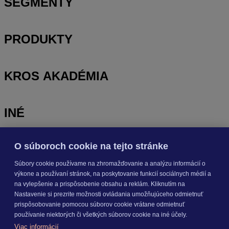
SEGMENTY
PRODUKTY
KROS AKADÉMIA
INÉ
O súboroch cookie na tejto stránke
Odoberajte
NOVINKY
Súbory cookie používame na zhromažďovanie a analýzu informácií o
výkone a používaní stránok, na poskytovanie funkcií sociálnych médií a
Prihlásiť sa
na vylepšenie a prispôsobenie obsahu a reklám. Kliknutím na
Nastavenie si prezrite možnosti ovládania umožňujúceho odmietnuť
prispôsobovanie pomocou súborov cookie vrátane odmietnuť
O nás
používanie niektorých či všetkých súborov cookie na iné účely.
Kariéra
Viac informácií