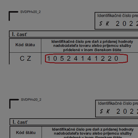
Riadny SV
V dodatočnom SV DPH sa v prvom riadku uvedie
stornova
rovnako, ako bol uvedený v riadnom SV DPH – v našom prí
Dodatočný SV