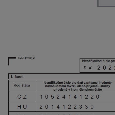
Dva základné spôsoby opravy údajov
Ak opravujeme
len hodnotu
dodaného (premiestnenéh
bude uvedený len
JEDEN
záznam so správnou hodno
Pri zmene hodnoty
program uvedie záznam so správ
Riadny SV