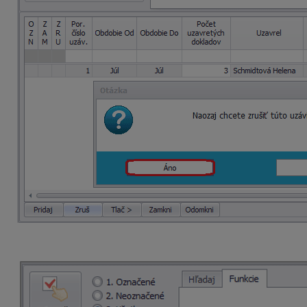
Po oprave dokladov uzávierku SV DPH vytvoríme znovu, bude