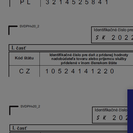
Dodatočný SV
Pri úplnom stornovaní dodávky
program uvedie zá
Riadny SV