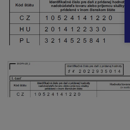
Dodatočný SV
Ak opravujeme
nesprávne uvedené IČ DPH
alebo
k
druhom riadku sa uvedie správny údaj, tzn.
uvádzajú 
Oprava nesprávneho IČ DPH
pri dodaní (premiestne