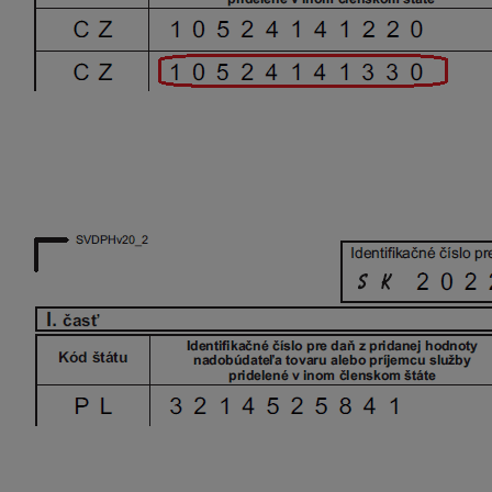
Oprava nesprávne priradeného kódu
a) v riadnom SV DPH sme zadali kód (trojstranný obchod (kó
Riadny SV
V prvom riadku je
stornovaný nesprávny záznam
, kde ho
uvedeného v riadnom SV DPH a
bez uvedenia kódu
trojs