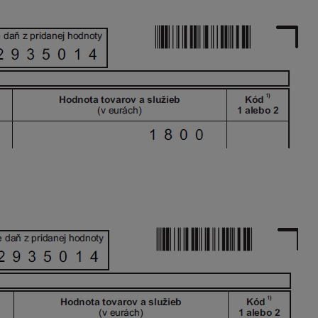
ný nesprávny záznam
(nesprávne IČ DPH) s hodnotou „0“ v s
pade pre tovar bez kódu. V druhom riadku sa uvedie správny 