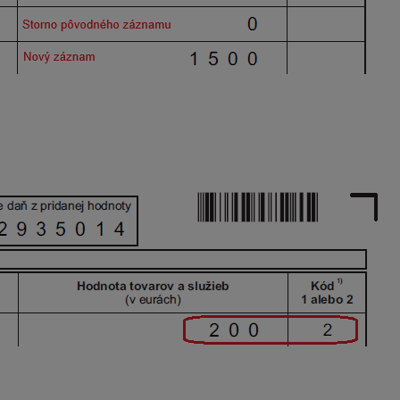
d 1) alebo služba (kód 2)), ale nemal tam byť (išlo o dodanie t
dnota aj kód budú mať uvedenú „0“. V druhom riadku sa uvedie 
tranného obchodu alebo služby.