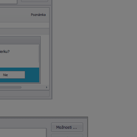
me mať tak za príslušné obdobie 2 uzávierky a pri tlači si zv