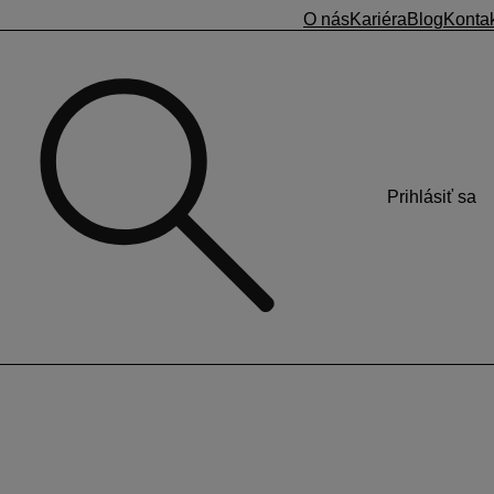
O nás
Kariéra
Blog
Konta
Prihlásiť sa
čtovníctvo OMEGA
oslednou zrušenou uzávierkou a platnou uzávierkou SV
odatočný SV DPH.