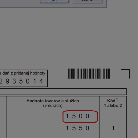
o) tovaru, dodanej služby,
údaje v stĺpci Kód 1 alebo 2 a I
tou, neuvádza sa „storno“ pôvodného záznamu.
nou hodnotou.