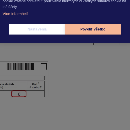
cookie vrátane odmietnuť používanie niektorých či všetkých súborov cookie na
iné účely.
Viac informácií
Nastavenia
Povoliť všetko
ód
(stĺpec „Kód 1 alebo 2“),
hodnota sa nemení
. V dodatočno
sa DVA riadky.
ní) tovaru, služby do EÚ.