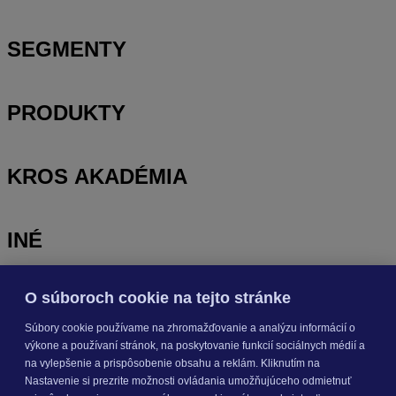
SEGMENTY
PRODUKTY
KROS AKADÉMIA
INÉ
O súboroch cookie na tejto stránke
Odoberajte
NOVINKY
Súbory cookie používame na zhromažďovanie a analýzu informácií o
výkone a používaní stránok, na poskytovanie funkcií sociálnych médií a
Prihlásiť sa
na vylepšenie a prispôsobenie obsahu a reklám. Kliknutím na
Nastavenie si prezrite možnosti ovládania umožňujúceho odmietnuť