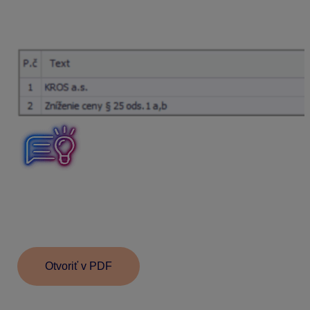
uvedieme v Rozpise DPH do bunky Nulová DPH a typ
sumy nastavíme na
OC1
. V záložke
Evidencia DPH
doplníme číslo pôvodného dokladu.
Dobropis môžeme vystaviť aj cez Fakturáciu –
Odoslané dobropisy voľbou kópia z odoslanej faktúry.
Program tak automaticky nastaví správny typ sumy a
oddiel KV DPH.
Otvoriť v PDF