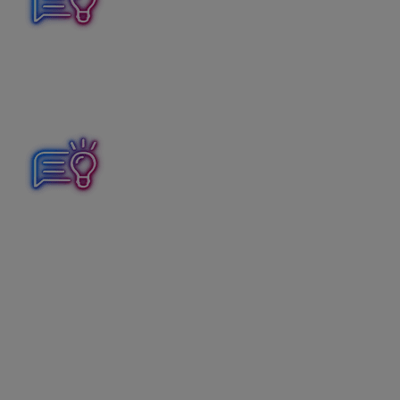
Ak máme došlý dobropis k materiálu (tovaru) s 5%
prenosom daňovej povinnosti, použijeme automatické
účtovanie 29Y1 DD – Tuz. samozd – § 53 ods. 1
(dobropis) 2 zníž.
Ak máme došlý dobropis k materiálu (tovaru) s 19%
prenosom daňovej povinnosti, použijeme automatické
účtovanie 29X1 DD – Tuz. samozd – § 53 ods. 1
(dobropis) zníž.
Odoslaný dobropis
Odoslaný dobropis zaúčtujeme v okruhu
OD –
Odoslané dobropisy
pomocou automatického
účtovania
19 OD – Oprava základu §25 od.1 a,b
(dobropis).
Sumu rovnako ako na pôvodnej faktúre