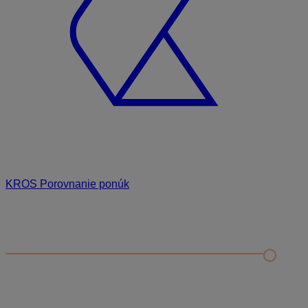
KROS Porovnanie ponúk
Odporúčané
FAQ
Príklad vytvorenia šanónu pre evidenciu mobilných telefónov
Nastavenie šanónov
Prihlasovanie e-mailom v programe Jednoduché účtovníctvo
ALFA plus