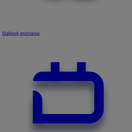
Daňové priznania