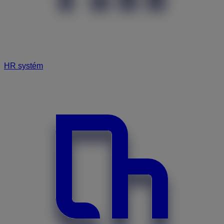
HR systém