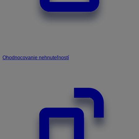
Ohodnocovanie nehnuteľností