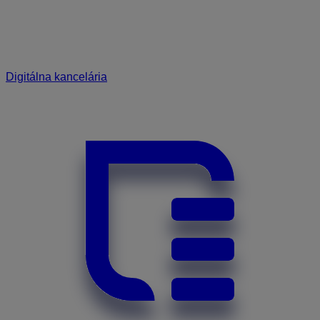
Digitálna kancelária