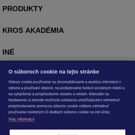
PRODUKTY
KROS AKADÉMIA
INÉ
O súboroch cookie na tejto stránke
Odoberajte
NOVINKY
Súbory cookie používame na zhromažďovanie a analýzu informácií o
výkone a používaní stránok, na poskytovanie funkcií sociálnych médií a
Prihlásiť sa
na vylepšenie a prispôsobenie obsahu a reklám. Kliknutím na
Nastavenie si prezrite možnosti ovládania umožňujúceho odmietnuť
prispôsobovanie pomocou súborov cookie vrátane odmietnuť
O nás
používanie niektorých či všetkých súborov cookie na iné účely.
Kariéra
Viac informácií
Pre média
Nastavenie cookies
Copyright © 2026 KROS a. s.