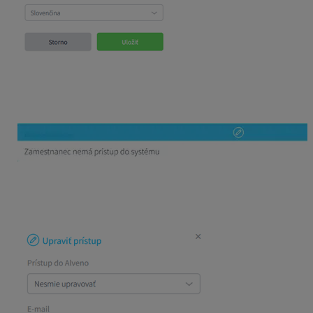
Následne je okno pre prístup do programu prázdne a vy
môžete email zadať znova. Kliknite do okna a pre
úpravu zvoľte tlačidlo
ceruzky
.
V detaile okna opäť zvolíte či zamestnanec môže svoju
dochádzku evidovať, alebo len nahliadať a vypíšte
správny email. Voľbu potvrdíte tlačidlom
Uložiť.