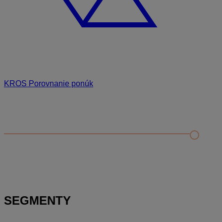
KROS Porovnanie ponúk
Odporúčané
FAQ
Príklad vytvorenia šanónu pre evidenciu mobilných telefónov
Nastavenie šanónov
Prihlasovanie e-mailom v programe Jednoduché účtovníctvo
ALFA plus
SEGMENTY