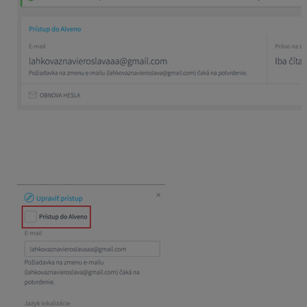
Email jednoducho zmeníte tak, že v detaile okna
odkliknete voľbu
Prístup do Alveno
, tak aby
označovacie pole bolo prázdne a potom voľbu potvrdíte
tlačidlom
Uložiť
.