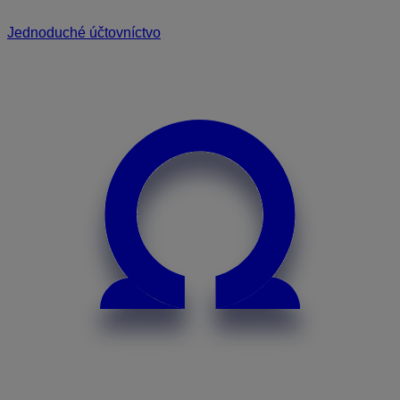
Jednoduché účtovníctvo