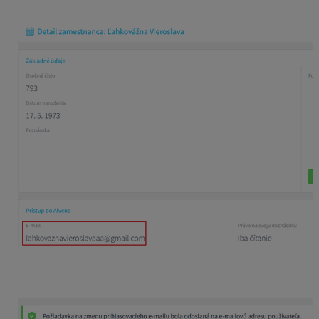
užívateľa.
Vaša požiadavka je však stále odoslaná na ten pôvodný
– nesprávny email. Preto sa zmeny nedočkáte.