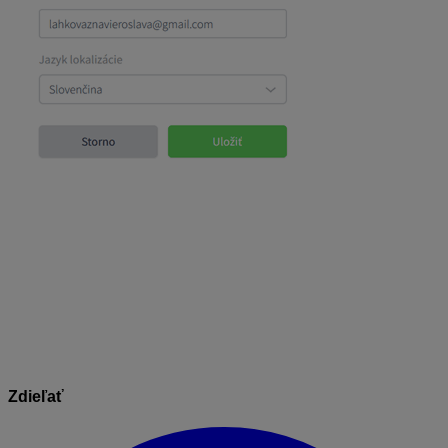
Potom už zamestnancovi príde korektne email, v ktorom
si môže vytvoriť vlastné heslo a prístup do programu.
Informácie v dokumente sú spracované k právnemu
stavu platnému ku dňu jeho publikácie.
01.11.2023
Zdieľať