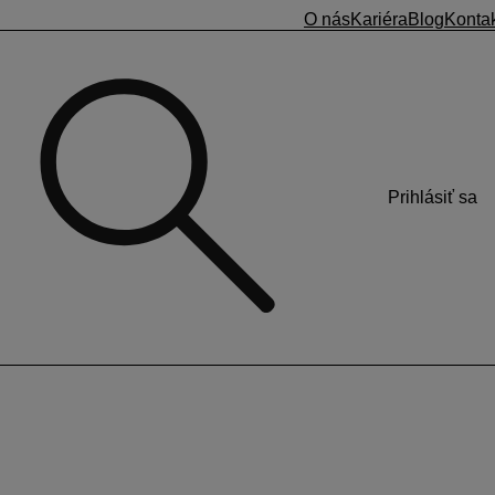
O nás
Kariéra
Blog
Konta
Prihlásiť sa
va čítačku