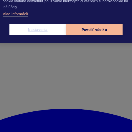
cookie vrátane odmietnuť používanie niektorých či všetkých súborov cookie na
iné účely.
Viac informácií
Nastavenia
Povoliť všetko
vu platnému ku dňu jeho publikácie. 01. 11. 2023