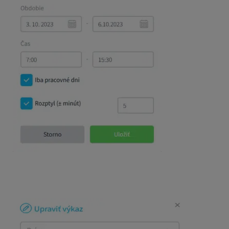
3. Treťou možnosťou je voľba
Výber
. Pri tejto voľbe môžet
Modrá bodka pri dni znamená, že pre tento deň je už zada
rozptylu minút vykonáte ako v predchádzajúcom prípade