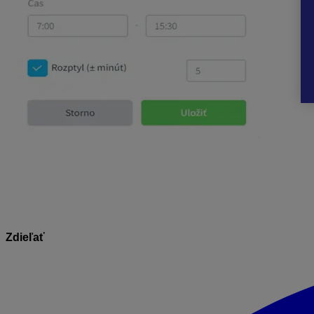
Informácie v dokumente sú spracované k právnemu sta
Zdieľať