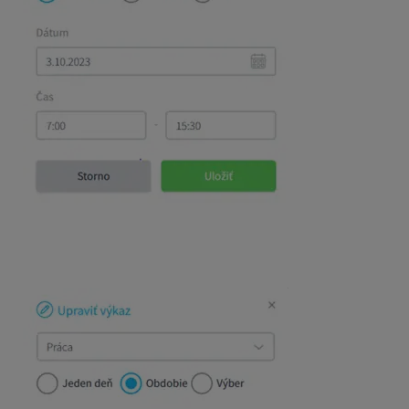
2. Ak chcete zadávať konkrétne obdobie (napr. celý týždeň
zmeny. Čas zmeny doplníte rovnako ako v predchádzajúcom
pracovné dni a víkendy nebude vypĺňať. Voľba
Rozptyl
(+/-