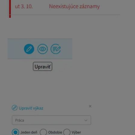
Záznamy pridáte tak, že kliknete na tlačidlo +, čím sa dost
Zobrazia sa tri možnosti zadávania chýbajúcej smeny:
1. Program Vám automaticky ponúkne dátum dňa, ktorý chcet