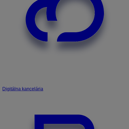
Digitálna kancelária