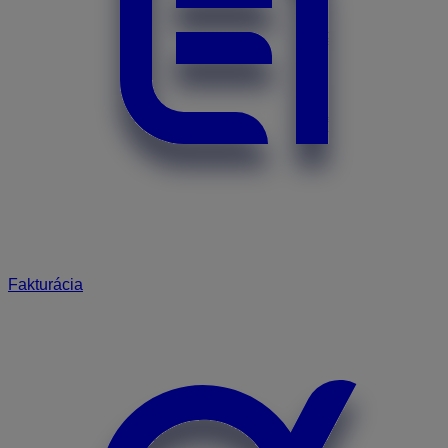
Fakturácia