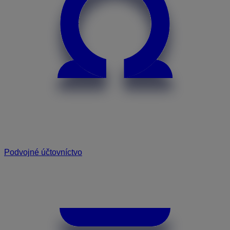
Podvojné účtovníctvo