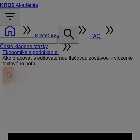
KROS
Akadémia
filter_list
home
double_arrow
double_arrow
double_arrow
search
KROS Akadémia
FAQ
double_arrow
Často kladené otázky
Ekonomika a podnikanie
Ako pracovať s editovateľnou tlačovou zostavou – vloženie
textového poľa
Ako pracovať s
editovateľnou tlačovou
zostavou – vloženie
textového poľa