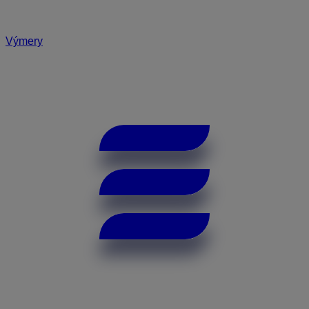
Výmery