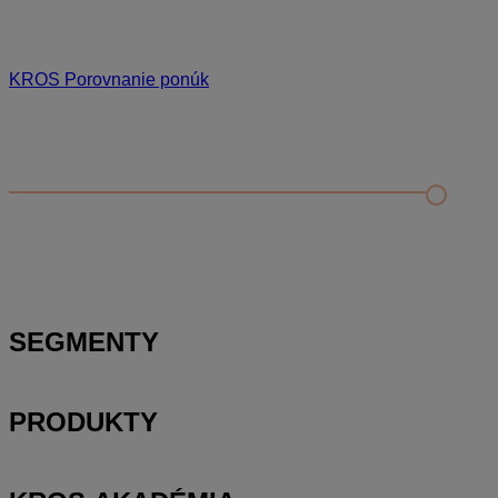
KROS Porovnanie ponúk
Odporúčané
FAQ
Príklad vytvorenia šanónu pre evidenciu mobilných telefónov
Nastavenie šanónov
Prihlasovanie e-mailom v programe Jednoduché účtovníctvo
ALFA plus
SEGMENTY
PRODUKTY