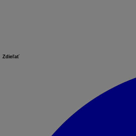
Ak nemáte biometrické čítačky, môžete na evidenciu príchodo
integrovaná v programe a ak vytvoríte zamestnancovi prístu
Informácie v dokumente sú spracované k právnemu st
Zdieľať