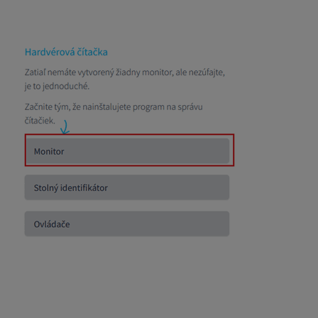
nainštalovať program, ktorý sa volá
Monitor
. Tento progra
Dochádzke na karte Nastavenia v časti Hardvérová čítačka.
Čo ak internet nebude fungovať? Nič sa nedeje. Všetky čít
internetové pripojenie znova obnoví, opäť všetko pošlú p