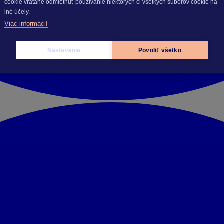
cookie vrátane odmietnuť používanie niektorých či všetkých súborov cookie na
iné účely.
Viac informácií
Nastavenia
Povoliť všetko