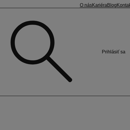
O nás
Kariéra
Blog
Konta
Prihlásiť sa
 dáta čítačky odosielajú do KROS Dochádzky, ktoré z nich
elektrinu a internet.
dzky.
nutý stále a je v rovnakej sieti ako čítačka), je potrebné