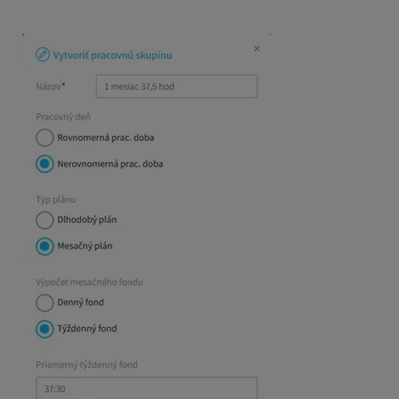
plán
a
Týždenný fond
.