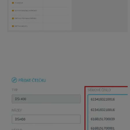
Dochádzkovú čítačku pridáte
v časti
Čítačky
tlačidlom
+.
Ak máte viac dochádzkových čítačiek, tak vyberte
v rozbaľovacom menu správne sériové číslo
dochádzkovej čítačky, ktorú chcete nastaviť.