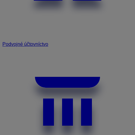
Podvojné účtovníctvo