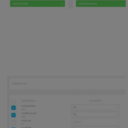
Vo filtri na pravej strane zvoľte prevádzku a na pravej
strane sa Vám zobrazia všetci zamestnanci danej
prevádzky. Pod výberom prevádzky máte výber čítačiek.
Ak máte viac čítačiek, tak v zozname vyberiete tú, do
ktorej chcete autorizovať zamestnancov. Potom už len
zaklikávate osoby, ktoré chcete do čítačky autorizovať.
U zamestnancov máte tiež možnosť zvoliť ich
východiskový spôsob overovania (čip/otlačok/čip alebo
otlačok/čip a otlačok). Predvolený stav je ,,Čip alebo
otlačok“. Pre čítačku DSi 400 je to ,,Čip“. Následne
potvrdíte tlačidlom
Uložiť.