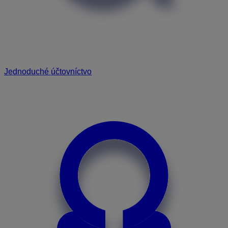
Jednoduché účtovníctvo