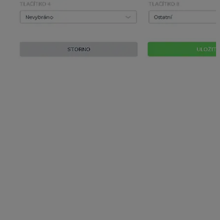
Po uložení by sa po chvíli pri čítačke mala rozsvietiť
zelená bodka, ktorá naznačuje, že čítačka je pripravená
a komunikuje s programom.
Dochádzková čítačka DSi 700
Táto čítačka nepotrebuje mať nainštalovaný
program
Monitor
a ani ho nepotrebujete mať priradený
v programe. Čítačku postačuje zapojiť do elektriny
a pripojiť k internetu (podrobnejšie informácie nájdete
priamo v návode k dochádzkovej čítačky DSi 700).
Potom sa čítačka zobrazí v zozname čítačiek. Zoznam
čítačiek opäť nájdete na karte
Nastavenia
na pravej
strane dole. Pri čítačke by mala svietiť zelená bodka, čo
znamená, že čítačka je pripravená a komunikuje
s programom.