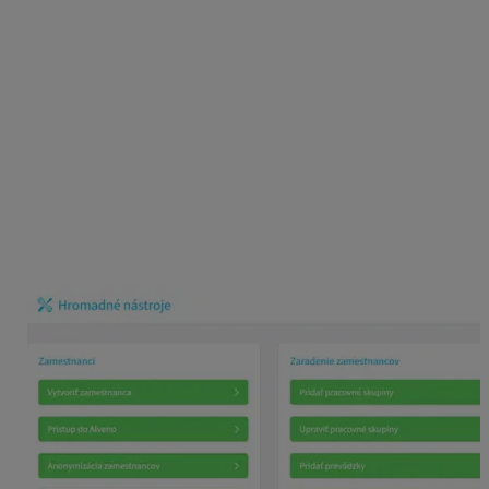
V prípade, že máte viac dochádzkových čítačiek, je
vhodné ich pomenovať v riadku
Názov
rovnako ako už
bolo uvedené vyššie.
Nahranie zoznamu zamestnancov
Pred použitím čítačky je potrebné, aby v nej bol nahratý
zoznam zamestnancov. Najskôr teda zadajte všetkých
zamestnancov do programu.
Potom je potrebné zamestnancov nahrať do čítačky. Na
karte
Nástroje
na pravej strane v časti
Čítačky
zvoľte
možnosť
Autorizácia v čítačkách.