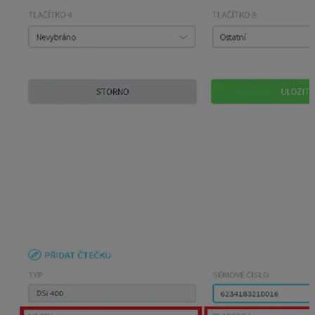
Dôležité je do programu napísať rovnakú IP adresu,
ktorú máte nastavenú v dochádzkovej čítačke. Inštrukcie
ako nastaviť IP adresu v dochádzkovej čítačke je
uvedená priamo v návode u konkrétnej čítačky.
V prípade, že máte viac dochádzkových čítačiek, je
vhodné do poľa
Názov
uviesť nejaký názov čítačky pre
lepšiu orientáciu v programe.