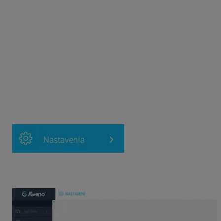
Dochádzková čítačka DSi 700
Nahranie zoznamu zamestnancov
Dochádzková čítačka DSi 200, DSi 400, DSi
500/501/502, DSi 600 a E – 3
Ak využívate dochádzkové čítačky DSi 200, DSi 400,
DSi 500/501/502, DSi 600 a E – 3, tak pre ich
komunikáciu s KROS Dochádzkou Alveno je nutné mať
nainštalovaný program
Monitor
vytvorený v KROS
Dochádzke.
Kliknite na kartu
Nastavenia
, ktorá sa nachádza vľavo.
Na pravej strane nájdete program
Monitor
a kliknete na
šípku na pravej strane.