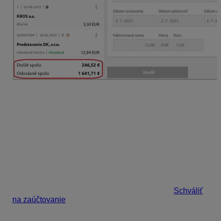
Doklady evidované v záložke Účtovné doklady vieme
jednoducho
filtrovať
,
zoraďovať
či
vyhľadávať
zadaním kľúčového slova (napr. podľa partnera, sumy či
interného čísla dokladu). V rámci filtra môžeme zobraziť
prípadné
duplicitné záznamy
. Doklady môžeme
opakovane vymazať a naskenovať alebo nahrať
nanovo, či pridávať k dokladom aj ďalšie prílohy.
V prípade potreby je možné doklad aj kopírovať alebo
faktúre priradiť ručne úhradu. Urobíme tak kliknutím na
tri bodky na vybranom doklade alebo cez menu v pravej
hornej časti na ňom. Zároveň môžeme doklad
Schváliť
na zaúčtovanie
, ak importujeme doklady do Podvojného
účtovníctva OMEGA týmto spôsobom.