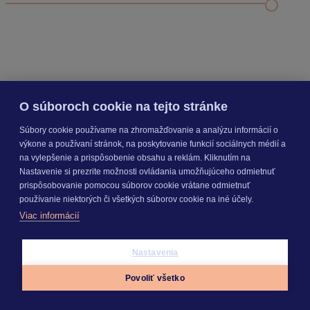
Nastavenie šanónov
Prihlasovanie e-mailom v programe Jednoduché účtovníctvo
ALFA plus
SEGMENTY
O súboroch cookie na tejto stránke
Súbory cookie používame na zhromažďovanie a analýzu informácií o
PRODUKTY
výkone a používaní stránok, na poskytovanie funkcií sociálnych médií a
na vylepšenie a prispôsobenie obsahu a reklám. Kliknutím na
Nastavenie si prezrite možnosti ovládania umožňujúceho odmietnuť
prispôsobovanie pomocou súborov cookie vrátane odmietnuť
KROS AKADÉMIA
používanie niektorých či všetkých súborov cookie na iné účely.
Viac informácií
INÉ
Nastavenia
Povoliť všetko
Odoberajte
NOVINKY
Appky
Prihlásiť sa
Menu