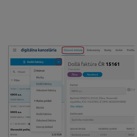
prílohami.
Vľavo dolu nájdeme
informáciu o celkovom súčte
došlých a odoslaných dokladov. V prípade, že
vyfiltrujeme iba jeden druh dokladu, súčtové okno
ponúkne informáciu o celkovom počte zobrazených
dokladov a zároveň o ich celkovej hodnote v mene eur.