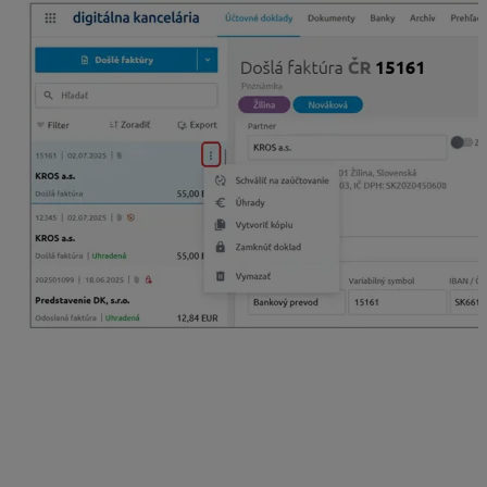
Doklady v časti Účtovné doklady môžeme
uzamykať
manuálne, a to kliknutím na ikonu zámku v pravej hornej
časti na doklade alebo kliknutím na tri bodky a následne
potvrdením voľby Zamknúť doklad. Doklad manuálnym
uzamknutím v KROS Digitálnej kancelárii získava
príznak
fialového zámku
. V prípade potreby ho
môžeme spätne odomknúť.