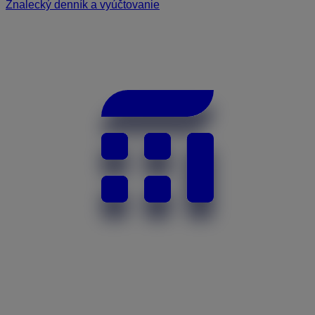
Znalecký denník a vyúčtovanie