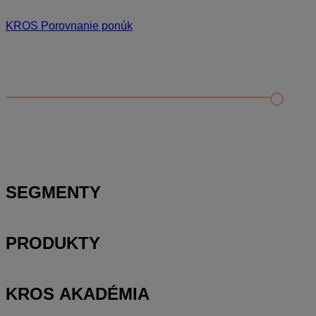
KROS Porovnanie ponúk
Odporúčané
FAQ
Príklad vytvorenia šanónu pre evidenciu mobilných telefónov
Nastavenie šanónov
Prihlasovanie e-mailom v programe Jednoduché účtovníctvo
ALFA plus
SEGMENTY
PRODUKTY
KROS AKADÉMIA