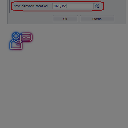
Firma ABC, s. r. o. má uloženú databázu na svojom
serverovom počítači na disku C v adresári OMEGA –
DATA. Firma databázu archivuje na dennej báze pri
zatváraní programu. Súčasťou archívu sú aj prílohy
digitálneho archívu. Dňa 14. 4. 2025 sa hlavná
účtovníčka rozhodne obnoviť archív na svojom
domácom počítači, ktorý nie je pripojený na server do
práce, avšak s dátumom 1. 4. 2025. Ako bude
postupovať?
Obnovu dát z archívu vykonáme cez menu
Firma
–
Obnova dát z archívu
. Predtým však odporúčame
skontrolovať dátum a čas archívneho súboru. Ak by
hlavná účtovníčka na svojom domácom počítači