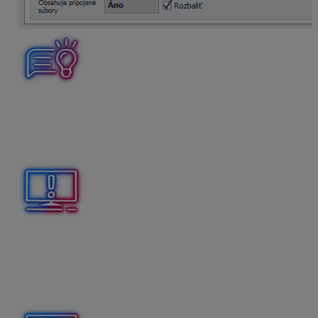
Pri spúšťaní obnovy dát z archívu je potrebné mať
databázu danej firmy zatvorenú.
Odporúčame pravidelne zálohovať svoje údaje.
Archiváciu dát vykonáme cez menu Firma – Archivuj.
Pri používaní digitálneho archívu a obnove dát je
potrebné vždy skontrolovať dátum a čas archívneho
súboru, ktorý plánujeme obnoviť. Z dôvodu, že starší
archívny súbor môže vymazať, prípadne prepísať všetky
údaje, ktoré sa nachádzajú na cloudovom úložisku.