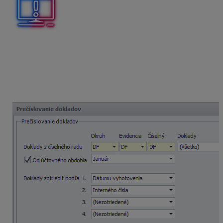
Pred zakliknutím voľby Digitálny archív je nutné
skontrolovať a odstrániť duplicitné číslovanie dokladov.
V opačnom prípade môže nastať situácia, že prílohy
budú nesprávne pridelené. Pri hromadnom prečíslovaní
je taktiež potrebné skontrolovať, od akého čísla začať
číslovať, aby nevznikli duplicity.