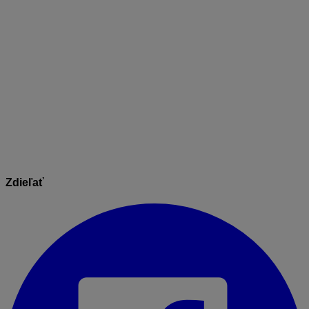
obnovila archív vytvorený k 1. 4. 2025, došlo by k
vymazaniu alebo prepísaniu dát a príloh. Firma ABC, s.
r. o. by pri takejto obnove prišla o dáta a prílohy na
svojom serverovom počítači, pretože obnovou archívu
by sa dáta vymazali na cloudovom úložisku. Preto je
potrebné pred samotným archívom najskôr
vykonať
aktuálny archív
databázy na serverovom počítači v
práci a následne obnoviť aktuálny archív vytvorený k 14.
4. 2025.
Zdieľať