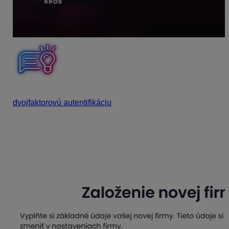
Ak chceme pre prihlásenie do KROS aplikácií využívať
dvojfaktorovú autentifikáciu
, môžeme si ju zapnúť vo
svojom KROS účte cez Nastavenie účtu.
Po prvom prihlásení je potrebné vyplniť názov
alebo IČO spoločnosti. Ostatné údaje sa
automaticky doplnia z registra firiem. Následne
potvrdíme tlačidlo
Dokončiť
. Vyplnené údaje je
možné kedykoľvek upraviť v nastaveniach firmy.