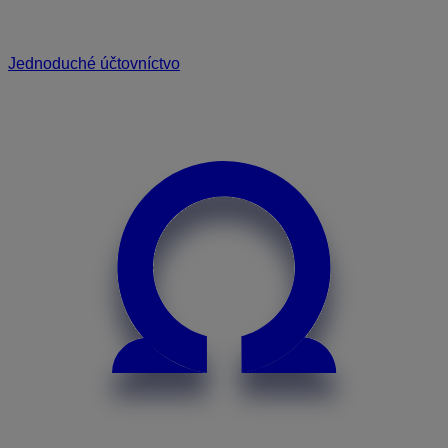
Jednoduché účtovníctvo