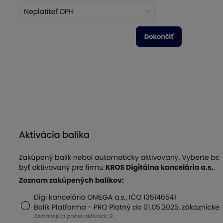
Ak máme zakúpený Balík PRO pre KROS
Digitálnu kanceláriu, po založení firmy sa
automaticky zobrazí okno pre aktiváciu balíka. V
zozname zakúpených balíkov si vyberieme firmu,
pre ktorú chceme aktiváciu vykonať, a potvrdíme
tlačidlo
Aktivovať
.