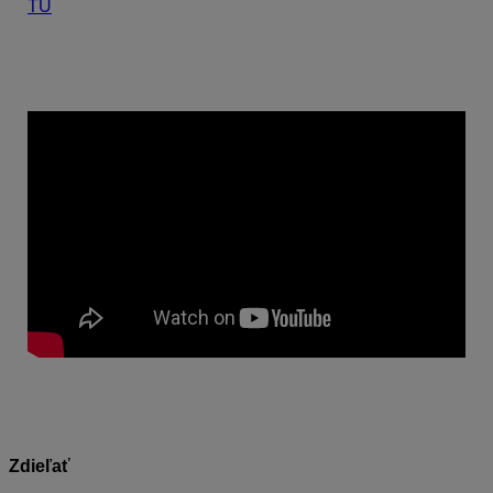
TU
. V programe
Jednoduché účtovníctvo
ALFA plus
vytvoríme prepojenie cez menu Firma – Importy
a exporty – Import dokladov z KROS aplikácií.
Zdieľať