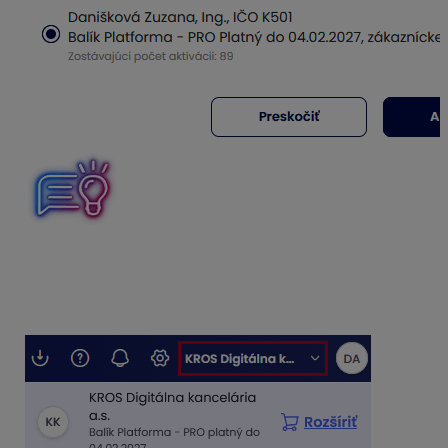
Ak využívame KROS Digitálnu kanceláriu pre viac
firiem, vpravo hore sa môžeme po kliknutí na názov
aktuálnej firmy medzi nimi jednoducho prepínať..