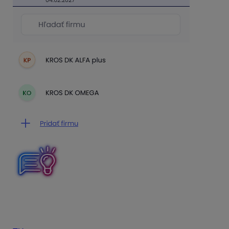
KROS Digitálnu kanceláriu môžeme prepojiť s
účtovníctvom. Bližšie informácie k vytvoreniu prepojenia
s programom
Podvojné účtovníctvo
OMEGA nájdeme