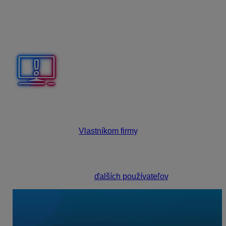
sa okno na prihlásenie. Prihlásime sa
rovnakým
účtom
ako do iných KROS aplikácií (napr. KROS
Firma, KROS Fakturácia, KROS účet a pod.). Ak
sme doteraz nepoužívali žiadnu z uvedených
aplikácií, vyberieme voľbu
Vytvoriť nový účet
.
Odporúčame, aby firmu v KROS Digitálnej kancelárii
vytváral ten, kto si túto službu
zakúpil
, pričom sa
automaticky stáva
Vlastníkom firmy
. Štandardne sa
používa e-mail do KROS účtu. Vlastník môže byť len
jeden a získava neobmedzené prístupové práva. Ak
chceme dať svojmu účtovníkovi alebo zamestnancom
prístup do aplikácie, je možné ich kedykoľvek
dodatočne prizvať ako
ďalších používateľov
.