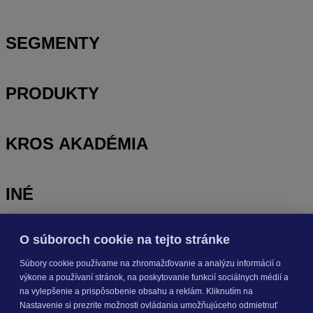
SEGMENTY
PRODUKTY
KROS AKADÉMIA
INÉ
O súboroch cookie na tejto stránke
Odoberajte
NOVINKY
Súbory cookie používame na zhromažďovanie a analýzu informácií o
výkone a používaní stránok, na poskytovanie funkcií sociálnych médií a
Prihlásiť sa
na vylepšenie a prispôsobenie obsahu a reklám. Kliknutím na
Nastavenie si prezrite možnosti ovládania umožňujúceho odmietnuť