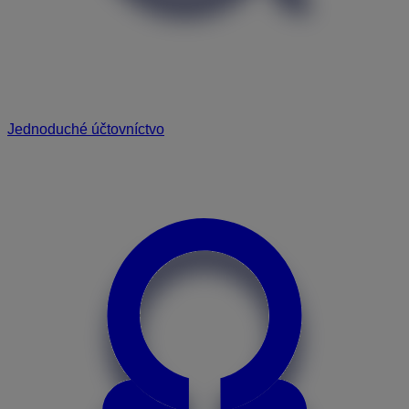
Jednoduché účtovníctvo