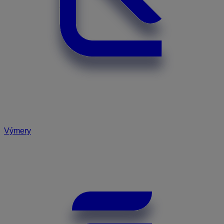
Výmery