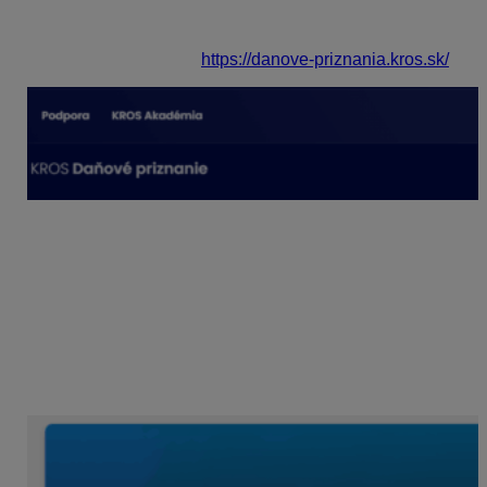
možnosť
Prihlásiť sa
alebo
Vyplniť daňové priznanie
.
Do aplikácie je možné prihlásiť sa aj priamo na
nasledovnom odkaze:
https://danove-priznania.kros.sk/
Prihlásenie:
ak už bola v minulosti vytvorená
registrácia do tzv. KROS účtu (hlavný kontaktný e-
mail), prihlásime sa prostredníctvom
zadefinovaného e-mailu a hesla.
V prípade, že si pamätáte prihlasovací e-mail, ale
zabudli ste heslo, jeho obnova sa realizuje
prostredníctvom voľby
Zabudnuté heslo
. Do
Vašej e-mailovej schránky bude zaslaný e-mail na
obnovenie hesla.