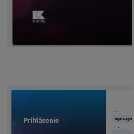
Registrácia:
ak sa užívateľ zatiaľ neprihlasoval do
KROS účtu ani žiadnej KROS aplikácie, je
potrebné najskôr vytvoriť novú registráciu a
zadefinovať prihlasovacie údaje. Následne je
možné prihlásiť sa.