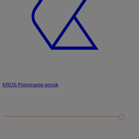
KROS Porovnanie ponúk
Odporúčané
FAQ
Príklad vytvorenia šanónu pre evidenciu mobilných telefónov
Nastavenie šanónov
Prihlasovanie e-mailom v programe Jednoduché účtovníctvo
ALFA plus