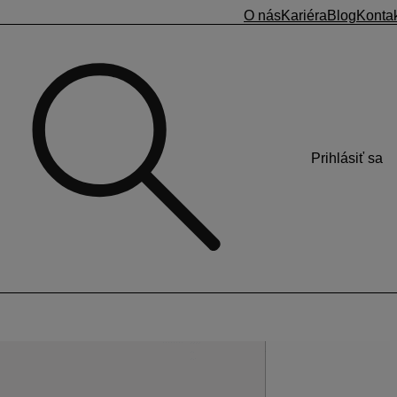
O nás
Kariéra
Blog
Konta
Prihlásiť sa
ácie CENKROS 4 program
ási chybu napr.
Operácia zlyhala
, je to spôsobené
čas -Synchronizovať teraz
) a spustenie zopakujte. Ak aj