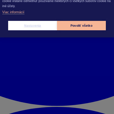
cookie vrátane odmietnuť používanie niektorých či všetkých súborov cookie na
iné účely.
Viac informácií
Nastavenia
Povoliť všetko