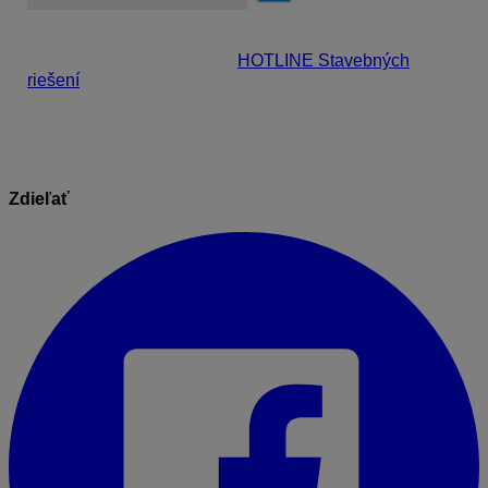
Spustite program. Ak sa problém nevyriešil, alebo
oprava neprebehla, volajte
HOTLINE Stavebných
riešení
.
Zdieľať