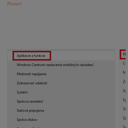
Pozor!
Pre opravu musíte mať
administrátorské práva,
bez nich to nedokážete opraviť.
Návod pre Windows 10 a Windows 11
Nastavte sa na ikonu
Štart
a stlačte
pravé tlačidlo na
myši
. Vyberte prvú možnosť z menu Win10:
Aplikácie a
funkcie,
Win11:
Nainštalované aplikácie.