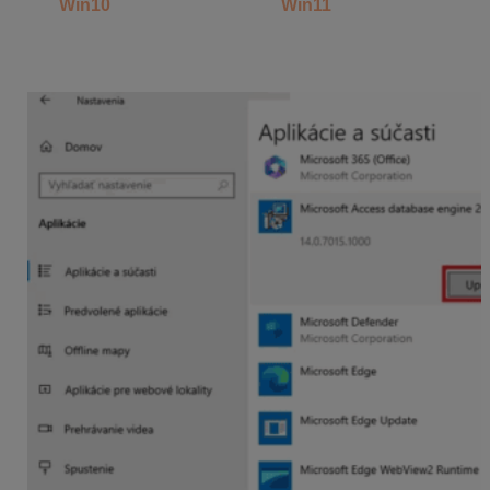
Pre
Win10
: kliknite na aplikáciu,
Win11
: kliknite na 3
bodky na konci riadku. Objaví sa možnosť
Upraviť
–
kliknite na to. Potvrďte inštaláciu (prípadne odklikajte
kroky inštalácie možnosťou Next.