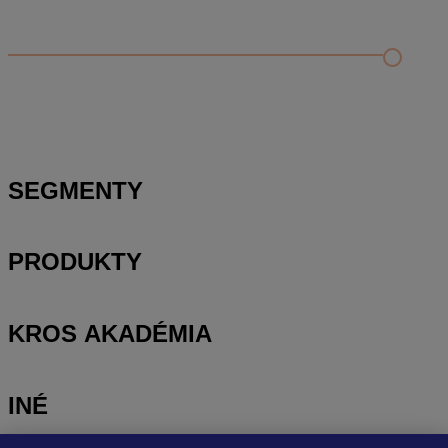
Kontrola rozpočtu a porovnanie s cenníkovou databázou
Editácia položky v paneli podrobností a rozbor položky
Zobrazenie rozpočtu – rozbaliť/zbaliť, výber stĺpcov a
presúvanie položiek
SEGMENTY
PRODUKTY
KROS AKADÉMIA
INÉ