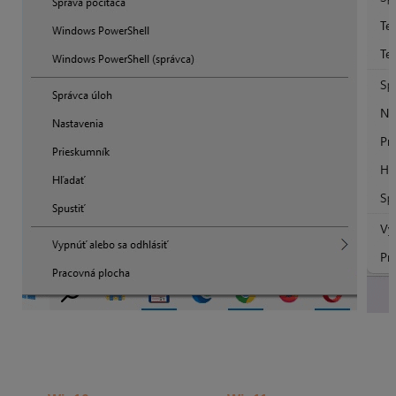
V strednej časti obrazovky rolovaním smerom dolu
nájdite aplikáciu
Microsoft Access database engine
2010 (English)
.