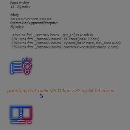
Aby ste tejto a podobným chybám predišli, odporúčame
preinštalovať balík MS Office z 32 na 64 bit verziu
.
Postup nájdete
tu
.