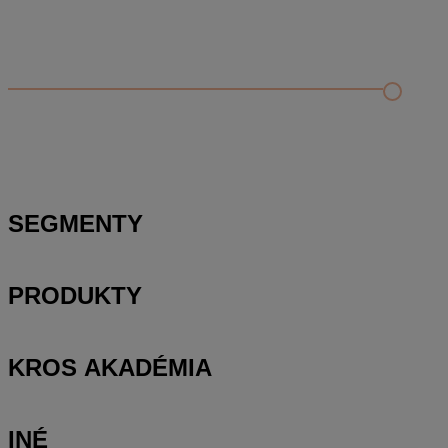
Odporúčané
FAQ
Kontrola rozpočtu a porovnanie s cenníkovou databázou
Editácia položky v paneli podrobností a rozbor položky
Zobrazenie rozpočtu – rozbaliť/zbaliť, výber stĺpcov a
presúvanie položiek
SEGMENTY
PRODUKTY
KROS AKADÉMIA
INÉ