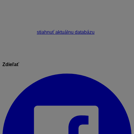
Otvorte adresár
C:\CenkrosData\Downloader
(resp. kde je nainštalovaná dátová časť
programu \Downloader)
a vymažte
súbor
UpgradeDb.zip
.
Spustite
Rozpočty a kalkulácie CENKROS 4
.
Dajte si
stiahnuť aktuálnu databázu
znova.
Zdieľať