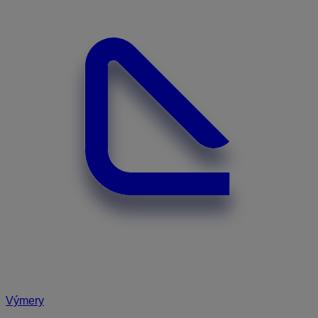
Výmery