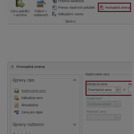
Napríklad potrebujete zvýšiť cenu vlastných materiálov
o 10%. V rozbaľovacom zozname
Zdrojová cena
si
určíte typ ceny, ktorá sa bude upravovať a následne
nastavíte index na 1,1 čo predstavuje navýšenie o 10%.
Výslednou hodnotou je Vami predvolená
Cieľová cena
.