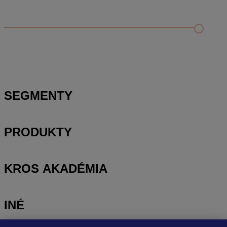
Kontrola rozpočtu a porovnanie s cenníkovou databázou
Editácia položky v paneli podrobností a rozbor položky
Zobrazenie rozpočtu – rozbaliť/zbaliť, výber stĺpcov a
presúvanie položiek
SEGMENTY
PRODUKTY
KROS AKADÉMIA
INÉ