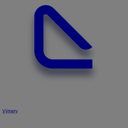
Výmery