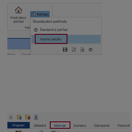
Vlastné položky si vyfiltrujte pomocou
pohľadu
Vlastné položky
Položky, ktorých ceny chcete upraviť si označíte v
stĺpci
“O”
Ceny označených položiek môžete následne upraviť
požadovaným indexom pomocou funkcie
Kopírovanie
ceny.
Funkciu vyvoláte zo záložky
Nástroje –
Hromadná zmena.