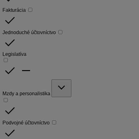
Fakturácia
done
Jednoduché účtovníctvo
done
Legislatíva
done
remove
expand_more
Mzdy a personalistika
done
Podvojné účtovníctvo
done