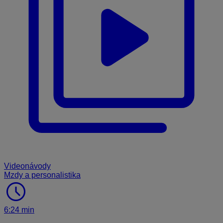
Videonávody
Mzdy a personalistika
schedule
6:24 min