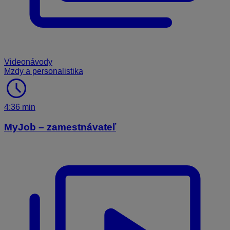
Videonávody
Mzdy a personalistika
schedule
4:36 min
MyJob – zamestnávateľ