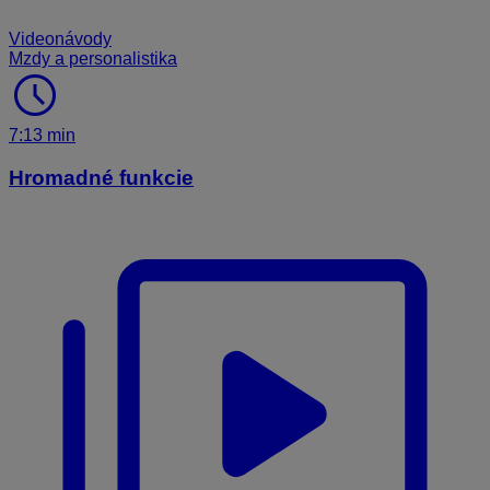
Videonávody
Mzdy a personalistika
schedule
7:13 min
Hromadné funkcie