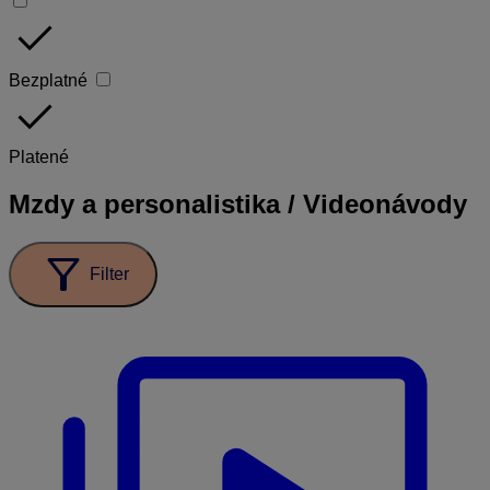
done
Bezplatné
done
Platené
Mzdy a personalistika / Videonávody
filter_alt
Filter