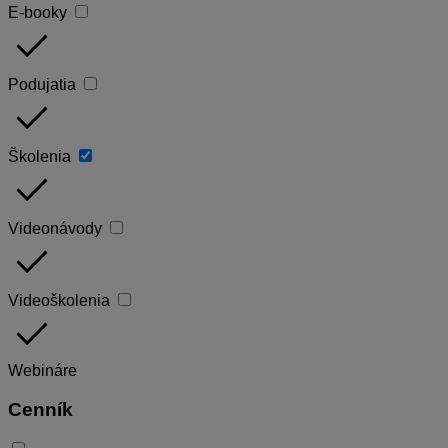
E-booky
done
Podujatia
done
Školenia
done
Videonávody
done
Videoškolenia
done
Webináre
Cenník