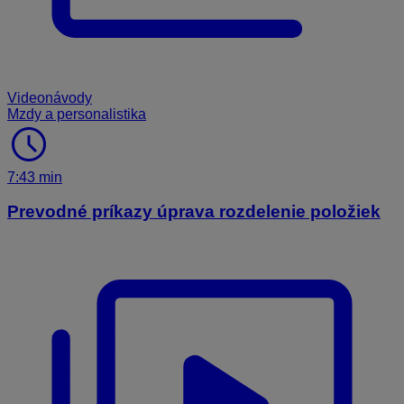
Videonávody
Mzdy a personalistika
schedule
7:43 min
Prevodné príkazy úprava rozdelenie položiek