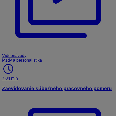
Videonávody
Mzdy a personalistika
schedule
7:04 min
Zaevidovanie súbežného pracovného pomeru