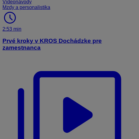
Videonávody
Mzdy a personalistika
schedule
2:53 min
Prvé kroky v KROS Dochádzke pre
zamestnanca