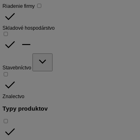
Riadenie firmy
done
Skladové hospodárstvo
done
remove
expand_more
Stavebníctvo
done
Znalectvo
Typy produktov
done