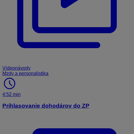
Videonávody
Mzdy a personalistika
schedule
4:52 min
Prihlasovanie dohodárov do ZP