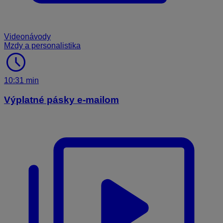
Videonávody
Mzdy a personalistika
schedule
10:31 min
Výplatné pásky e-mailom