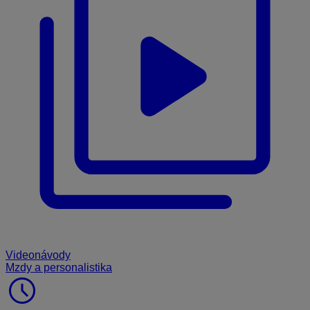
Videonávody
Mzdy a personalistika
schedule