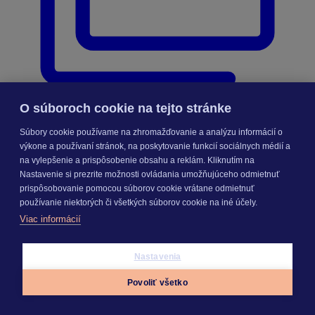
O súboroch cookie na tejto stránke
Videonávody
Súbory cookie používame na zhromažďovanie a analýzu informácií o
Mzdy a personalistika
výkone a používaní stránok, na poskytovanie funkcií sociálnych médií a
schedule
na vylepšenie a prispôsobenie obsahu a reklám. Kliknutím na
Nastavenie si prezrite možnosti ovládania umožňujúceho odmietnuť
prispôsobovanie pomocou súborov cookie vrátane odmietnuť
12:05 min
používanie niektorých či všetkých súborov cookie na iné účely.
Viac informácií
Generovanie výplat
Nastavenia
Povoliť všetko
Appky
Prihlásiť sa
Menu