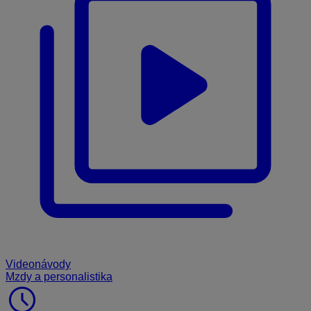
Videonávody
Mzdy a personalistika
schedule