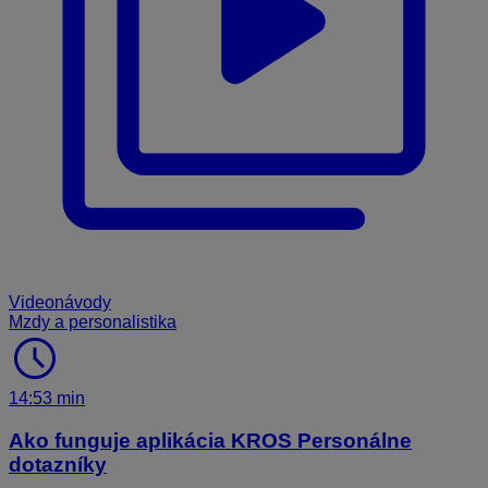
Videonávody
Mzdy a personalistika
schedule
14:53 min
Ako funguje aplikácia KROS Personálne
dotazníky