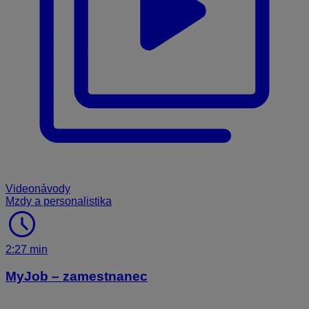
Videonávody
Mzdy a personalistika
schedule
2:27 min
MyJob – zamestnanec