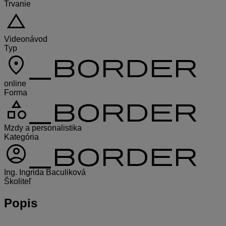
Trvanie
change_history
Videonávod
Typ
location_on_border
online
Forma
category_border
Mzdy a personalistika
Kategória
account_circle_border
Ing. Ingrida Baculiková
Školiteľ
Popis