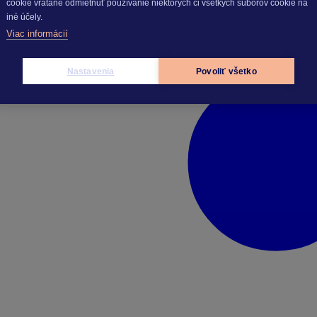
cookie vrátane odmietnuť používanie niektorých či všetkých súborov cookie na
iné účely.
Viac informácií
Nastavenia
Povoliť všetko