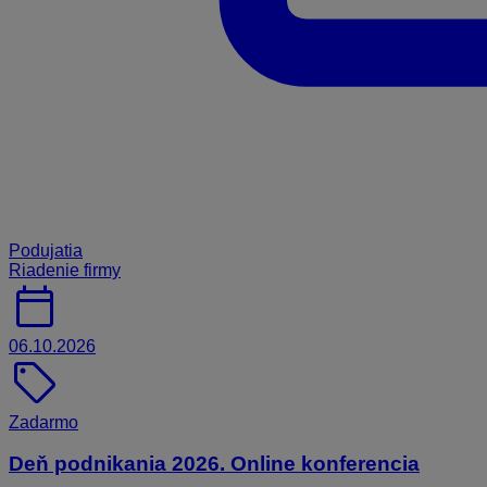
Podujatia
Riadenie firmy
calendar_today
06.10.2026
sell
Zadarmo
Deň podnikania 2026. Online konferencia