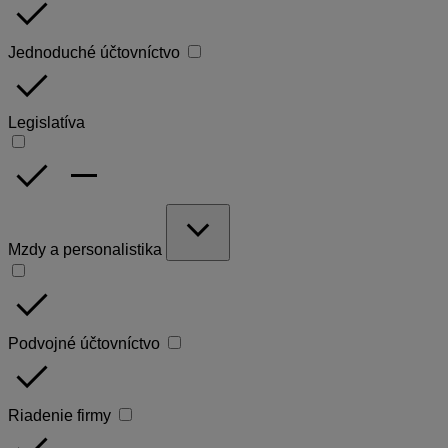
done
Jednoduché účtovníctvo
done
Legislatíva
done
remove
expand_more
Mzdy a personalistika
done
Podvojné účtovníctvo
done
Riadenie firmy