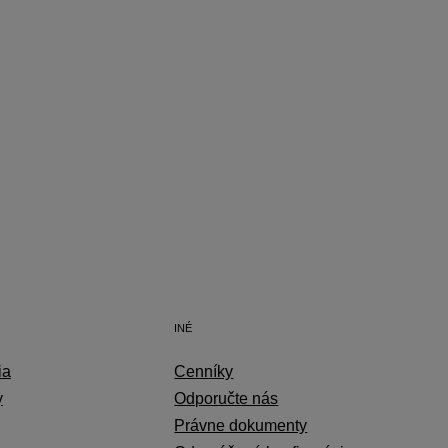
INÉ
ia
Cenníky
y
Odporučte nás
Právne dokumenty