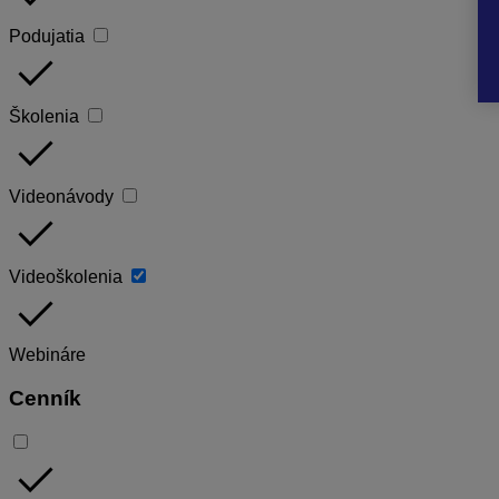
Podujatia
done
Školenia
done
Videonávody
done
Videoškolenia
done
Webináre
Cenník
done