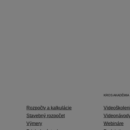
KROS AKADÉMIA
Rozpočty a kalkulácie
Videoškolen
Stavebný rozpočet
Videonávod
Výmery
Webináre