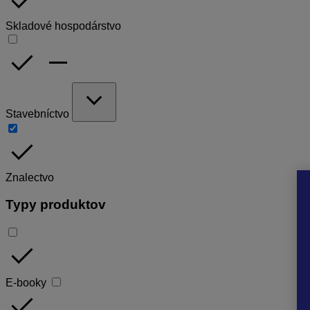
done
Skladové hospodárstvo
done
remove
expand_more
Stavebníctvo
done
Znalectvo
Typy produktov
done
E-booky
done