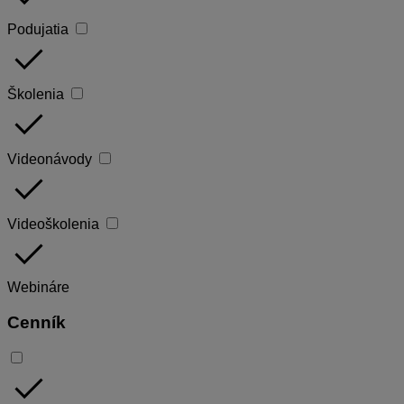
Podujatia
done
Školenia
done
Videonávody
done
Videoškolenia
done
Webináre
Cenník
done