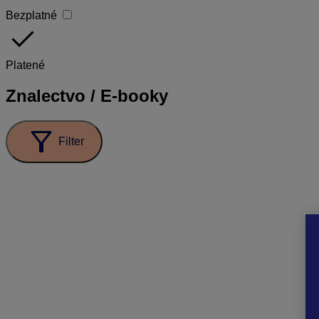
Bezplatné
done
Platené
Znalectvo / E-booky
filter_alt
Filter