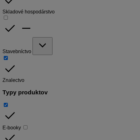
done
Skladové hospodárstvo
done
remove
expand_more
Stavebníctvo
done
Znalectvo
Typy produktov
done
E-booky
done