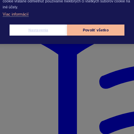
cookie vrátane odmietnuť používanie niektorých či všetkých súborov cookie na
iné účely.
Viac informácií
Nastavenia
Povoliť všetko