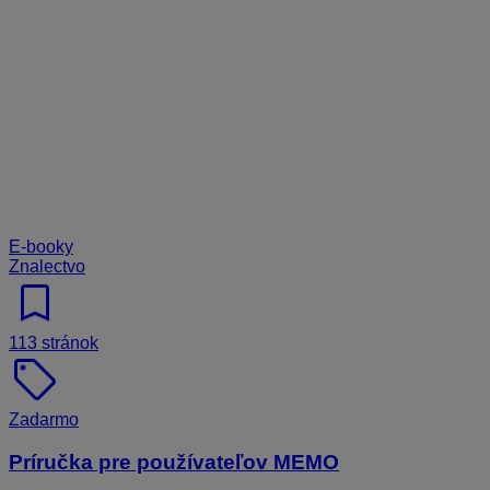
E-booky
Znalectvo
bookmark
113 stránok
sell
Zadarmo
Príručka pre používateľov MEMO