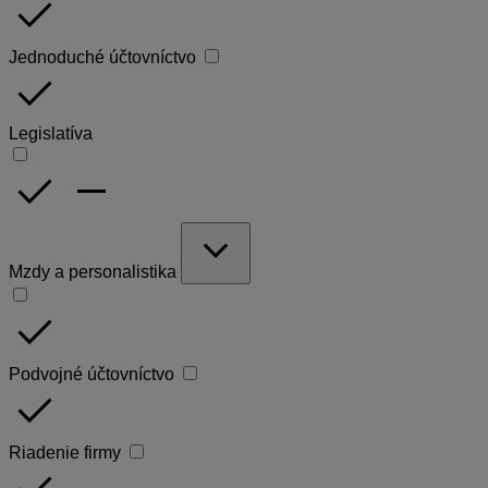
done
Jednoduché účtovníctvo
done
Legislatíva
done
remove
expand_more
Mzdy a personalistika
done
Podvojné účtovníctvo
done
Riadenie firmy