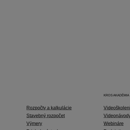
KROS AKADÉMIA
Rozpočty a kalkulácie
Videoškolen
Stavebný rozpočet
Videonávod
Výmery
Webináre