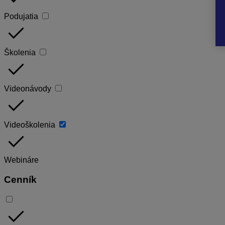
Podujatia
done
Školenia
done
Videonávody
done
Videoškolenia
done
Webináre
Cenník
done