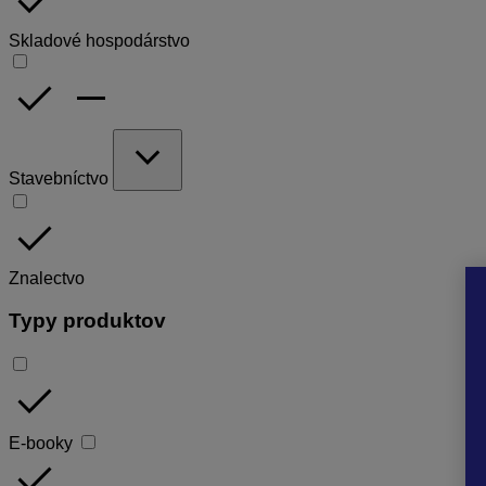
done
Skladové hospodárstvo
done
remove
expand_more
Stavebníctvo
done
Znalectvo
Typy produktov
done
E-booky
done