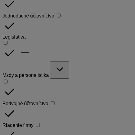
done
Jednoduché účtovníctvo
done
Legislatíva
done
remove
expand_more
Mzdy a personalistika
done
Podvojné účtovníctvo
done
Riadenie firmy