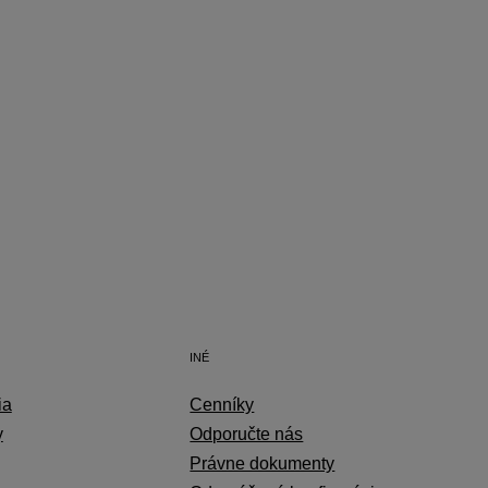
INÉ
ia
Cenníky
y
Odporučte nás
Právne dokumenty