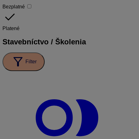
Bezplatné
done
Platené
Stavebníctvo / Školenia
filter_alt
Filter