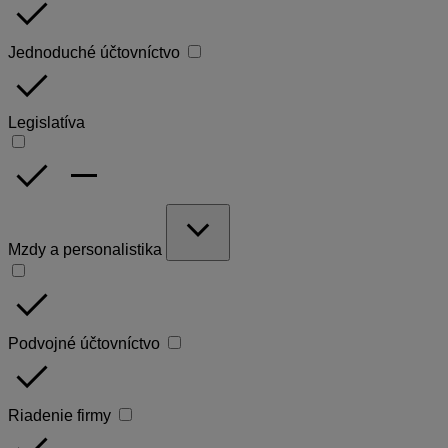
done
Jednoduché účtovníctvo
done
Legislatíva
done
remove
expand_more
Mzdy a personalistika
done
Podvojné účtovníctvo
done
Riadenie firmy