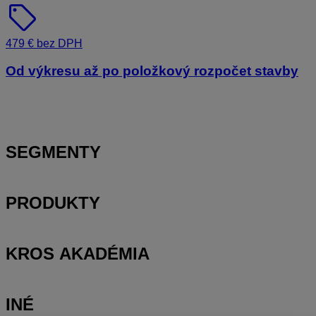
sell
479 € bez DPH
Od výkresu až po položkový rozpočet stavby
SEGMENTY
PRODUKTY
KROS AKADÉMIA
INÉ