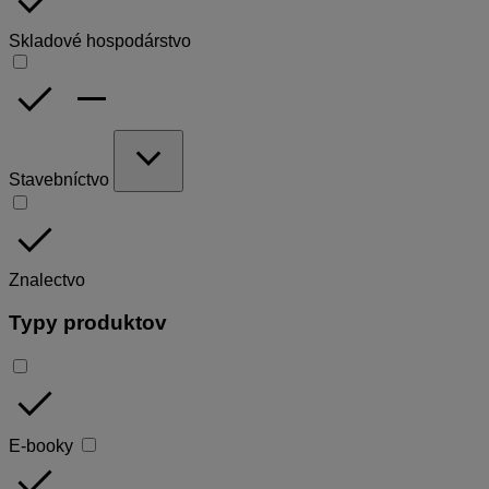
done
Skladové hospodárstvo
done
remove
expand_more
Stavebníctvo
done
Znalectvo
Typy produktov
done
E-booky
done