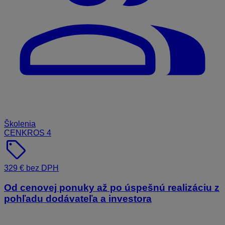
Školenia
CENKROS 4
sell
329 € bez DPH
Od cenovej ponuky až po úspešnú realizáciu z
pohľadu dodávateľa a investora