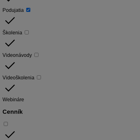
Podujatia
done
Školenia
done
Videonávody
done
Videoškolenia
done
Webináre
Cenník
done