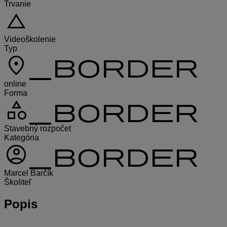
Trvanie
change_history
Videoškolenie
Typ
location_on_border
online
Forma
category_border
Stavebný rozpočet
Kategória
account_circle_border
Marcel Barčík
Školiteľ
Popis