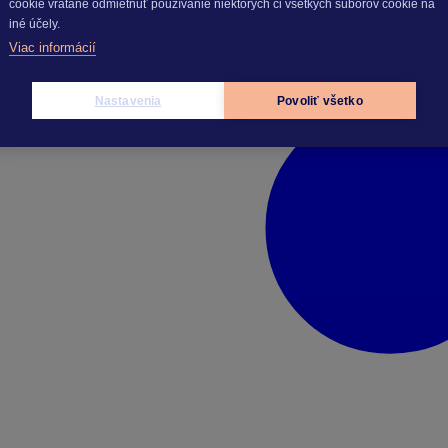
cookie vrátane odmietnuť používanie niektorých či všetkých súborov cookie na
iné účely.
Viac informácií
Nastavenia
Povoliť všetko