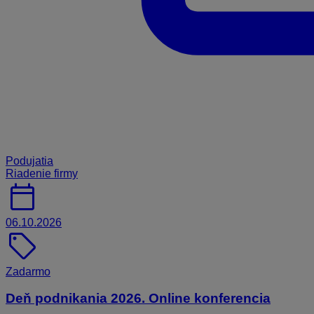
Podujatia
Riadenie firmy
calendar_today
06.10.2026
sell
Zadarmo
Deň podnikania 2026. Online konferencia