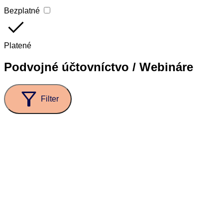
Bezplatné
done
Platené
Podvojné účtovníctvo / Webináre
filter_alt
Filter