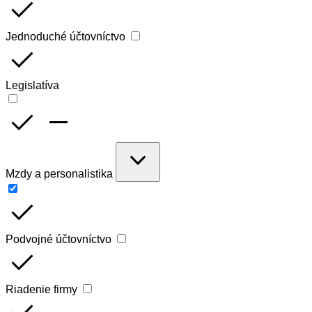
done
Jednoduché účtovníctvo
done
Legislatíva
done
remove
expand_more
Mzdy a personalistika
done
Podvojné účtovníctvo
done
Riadenie firmy