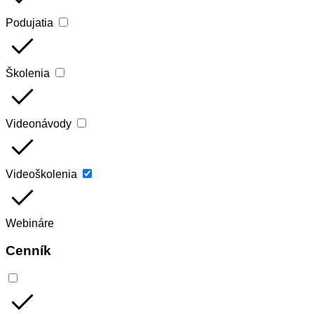
Podujatia
done
Školenia
done
Videonávody
done
Videoškolenia
done
Webináre
Cenník
done