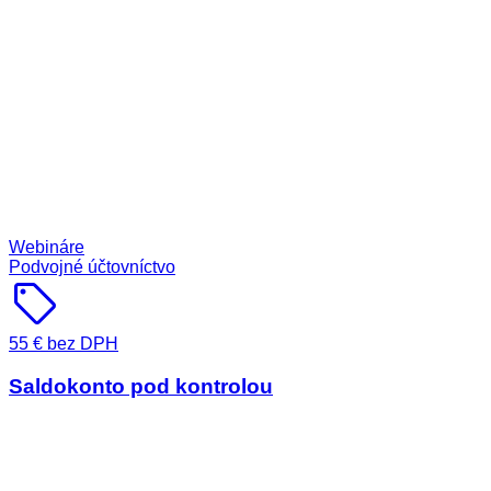
Webináre
Podvojné účtovníctvo
sell
55 € bez DPH
Saldokonto pod kontrolou