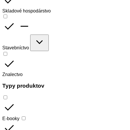
done
Skladové hospodárstvo
done
remove
expand_more
Stavebníctvo
done
Znalectvo
Typy produktov
done
E-booky
done