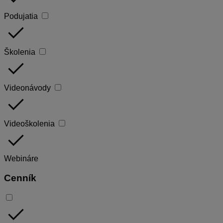
Podujatia
done
Školenia
done
Videonávody
done
Videoškolenia
done
Webináre
Cenník
done