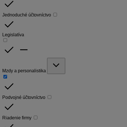
done
Jednoduché účtovníctvo
done
Legislatíva
done
remove
expand_more
Mzdy a personalistika
done
Podvojné účtovníctvo
done
Riadenie firmy