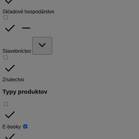
done
Skladové hospodárstvo
done
remove
expand_more
Stavebníctvo
done
Znalectvo
Typy produktov
done
E-booky
done