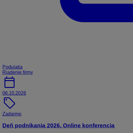
Podujatia
Riadenie firmy
calendar_today
06.10.2026
sell
Zadarmo
Deň podnikania 2026. Online konferencia