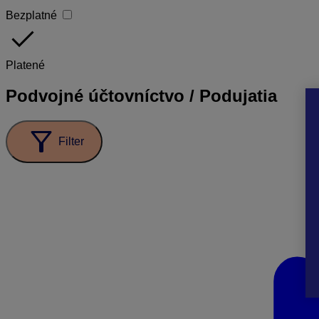
Bezplatné
done
Platené
Podvojné účtovníctvo / Podujatia
filter_alt
Filter