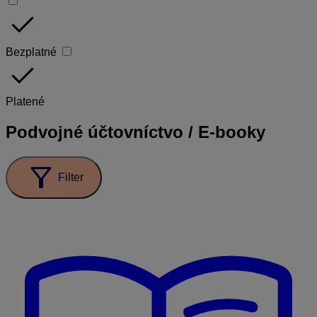
done
Bezplatné
done
Platené
Podvojné účtovníctvo / E-booky
filter_alt
Filter