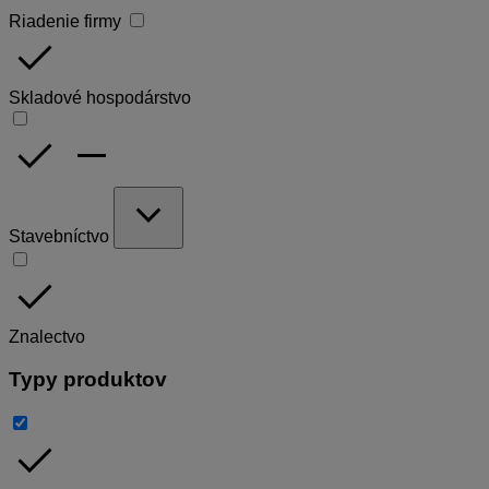
Riadenie firmy
done
Skladové hospodárstvo
done
remove
expand_more
Stavebníctvo
done
Znalectvo
Typy produktov
done