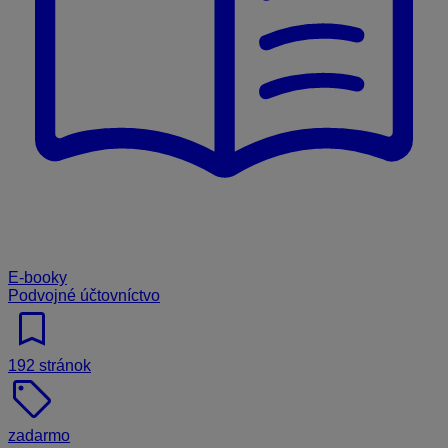
E-booky
Podvojné účtovníctvo
bookmark
192 stránok
sell
zadarmo