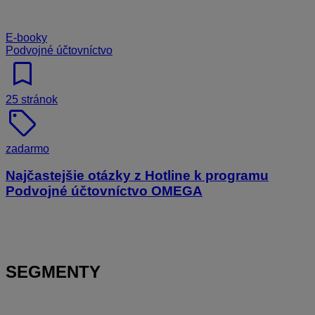
E-booky
Podvojné účtovníctvo
bookmark
25 stránok
sell
zadarmo
Najčastejšie otázky z Hotline k programu
Podvojné účtovníctvo OMEGA
SEGMENTY