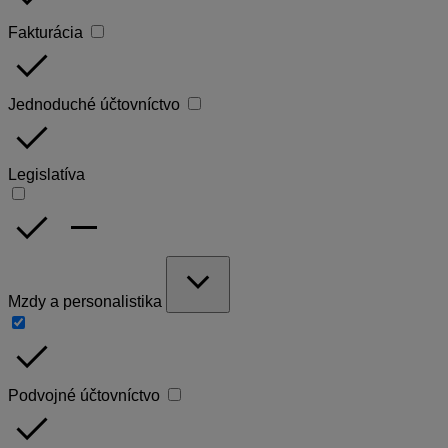
Fakturácia
done
Jednoduché účtovníctvo
done
Legislatíva
done
remove
expand_more
Mzdy a personalistika
done
Podvojné účtovníctvo
done