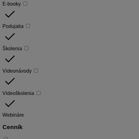
E-booky
done
Podujatia
done
Školenia
done
Videonávody
done
Videoškolenia
done
Webináre
Cenník