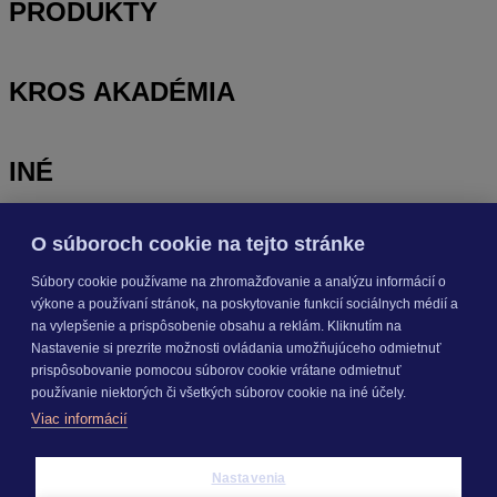
PRODUKTY
KROS AKADÉMIA
INÉ
O súboroch cookie na tejto stránke
Odoberajte
NOVINKY
Súbory cookie používame na zhromažďovanie a analýzu informácií o
výkone a používaní stránok, na poskytovanie funkcií sociálnych médií a
Prihlásiť sa
na vylepšenie a prispôsobenie obsahu a reklám. Kliknutím na
Nastavenie si prezrite možnosti ovládania umožňujúceho odmietnuť
prispôsobovanie pomocou súborov cookie vrátane odmietnuť
O nás
používanie niektorých či všetkých súborov cookie na iné účely.
Kariéra
Viac informácií
Pre média
Nastavenie cookies
Copyright © 2026 KROS a. s.
Nastavenia