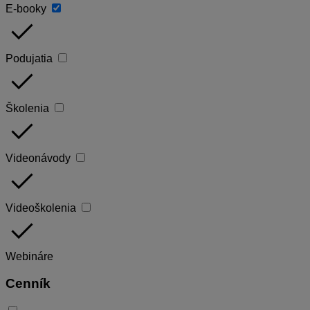
E-booky
done
Podujatia
done
Školenia
done
Videonávody
done
Videoškolenia
done
Webináre
Cenník