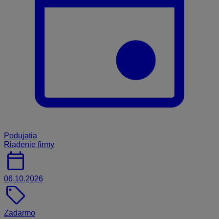
Podujatia
Riadenie firmy
calendar_today
06.10.2026
sell
Zadarmo