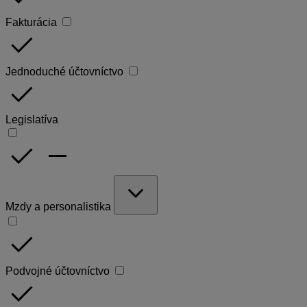
Fakturácia
done
Jednoduché účtovníctvo
done
Legislatíva
done
remove
expand_more
Mzdy a personalistika
done
Podvojné účtovníctvo
done