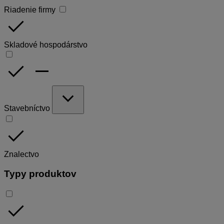
Riadenie firmy
done
Skladové hospodárstvo
done
remove
expand_more
Stavebníctvo
done
Znalectvo
Typy produktov
done