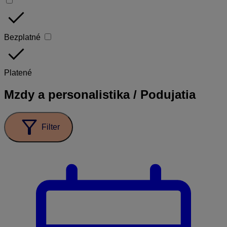
done
Bezplatné
done
Platené
Mzdy a personalistika / Podujatia
filter_alt
Filter