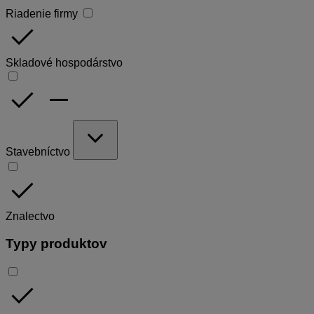
Riadenie firmy
done
Skladové hospodárstvo
done
remove
expand_more
Stavebníctvo
done
Znalectvo
Typy produktov
done