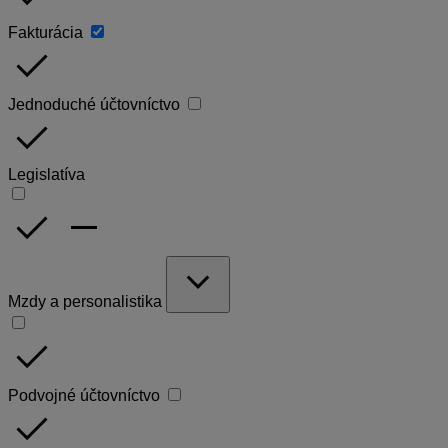
Fakturácia
done
Jednoduché účtovníctvo
done
Legislatíva
done
remove
expand_more
Mzdy a personalistika
done
Podvojné účtovníctvo
done