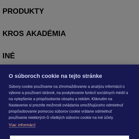
PRODUKTY
KROS AKADÉMIA
INÉ
O súboroch cookie na tejto stránke
Odoberajte
NOVINKY
Súbory cookie používame na zhromažďovanie a analýzu informácií o
výkone a používaní stránok, na poskytovanie funkcií sociálnych médií a
Prihlásiť sa
na vylepšenie a prispôsobenie obsahu a reklám. Kliknutím na
Nastavenie si prezrite možnosti ovládania umožňujúceho odmietnuť
prispôsobovanie pomocou súborov cookie vrátane odmietnuť
O nás
používanie niektorých či všetkých súborov cookie na iné účely.
Kariéra
Viac informácií
Pre média
Nastavenie cookies