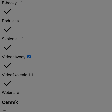
E-booky
done
Podujatia
done
Školenia
done
Videonávody
done
Videoškolenia
done
Webináre
Cenník