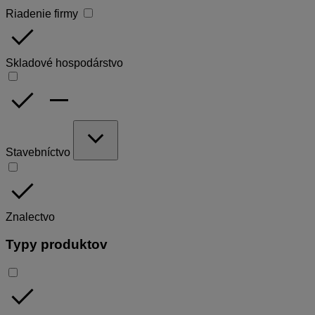
Riadenie firmy
done
Skladové hospodárstvo
done
remove
expand_more
Stavebníctvo
done
Znalectvo
Typy produktov
done