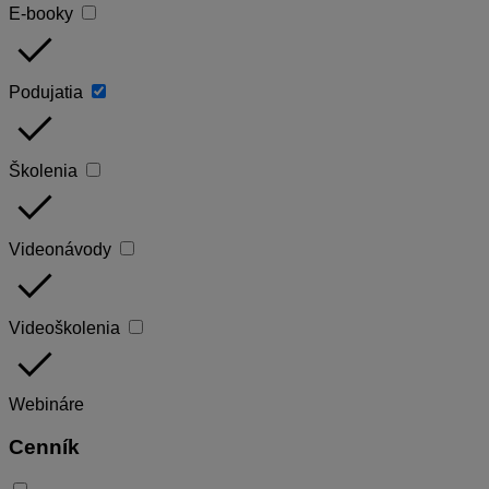
E-booky
done
Podujatia
done
Školenia
done
Videonávody
done
Videoškolenia
done
Webináre
Cenník