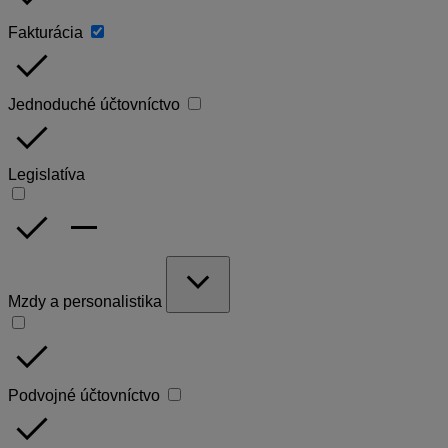
Fakturácia
done
Jednoduché účtovníctvo
done
Legislatíva
done
remove
expand_more
Mzdy a personalistika
done
Podvojné účtovníctvo
done