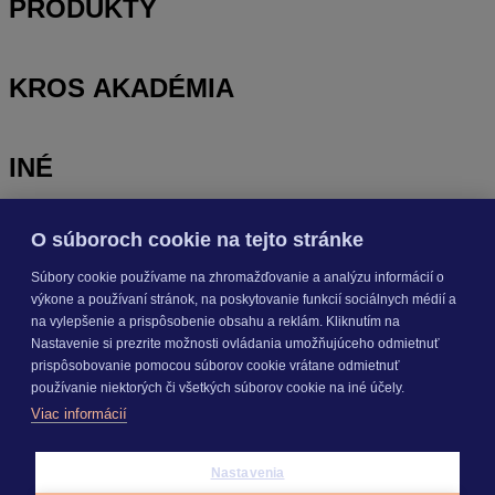
PRODUKTY
KROS AKADÉMIA
INÉ
O súboroch cookie na tejto stránke
Odoberajte
NOVINKY
Súbory cookie používame na zhromažďovanie a analýzu informácií o
výkone a používaní stránok, na poskytovanie funkcií sociálnych médií a
Prihlásiť sa
na vylepšenie a prispôsobenie obsahu a reklám. Kliknutím na
Nastavenie si prezrite možnosti ovládania umožňujúceho odmietnuť
prispôsobovanie pomocou súborov cookie vrátane odmietnuť
O nás
používanie niektorých či všetkých súborov cookie na iné účely.
Kariéra
Viac informácií
Pre média
Nastavenie cookies
Copyright © 2026 KROS a. s.
Nastavenia