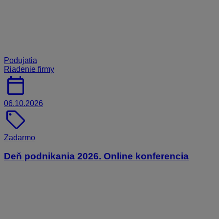
Podujatia
Riadenie firmy
calendar_today
06.10.2026
sell
Zadarmo
Deň podnikania 2026. Online konferencia