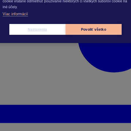
cookie vrátane odmietnuť používanie niektorých či všetkých súborov cookie na
iné účely.
Viac informácií
Nastavenia
Povoliť všetko