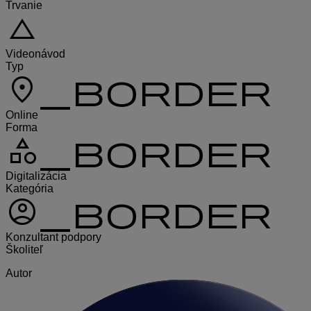
Trvanie
change_history
Videonávod
Typ
location_on_border
Online
Forma
category_border
Digitalizácia
Kategória
account_circle_border
Konzultant podpory
Školiteľ
Autor