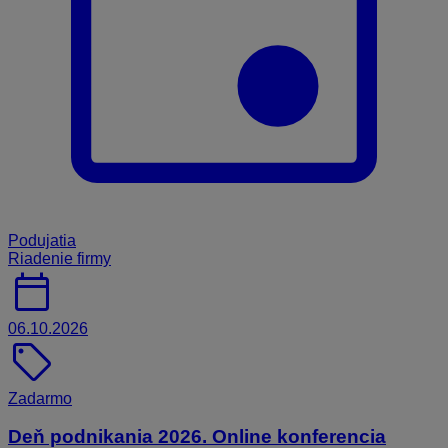
Podujatia
Riadenie firmy
calendar_today
06.10.2026
sell
Zadarmo
Deň podnikania 2026. Online konferencia