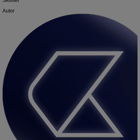
Školiteľ
Autor