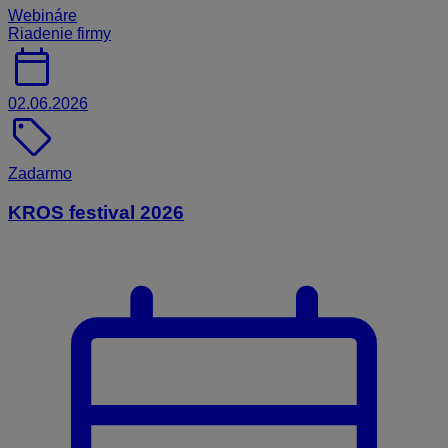
Webináre
Riadenie firmy
calendar_today
02.06.2026
sell
Zadarmo
KROS festival 2026