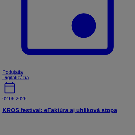
Podujatia
Digitalizácia
calendar_today
02.06.2026
KROS festival: eFaktúra aj uhlíková stopa