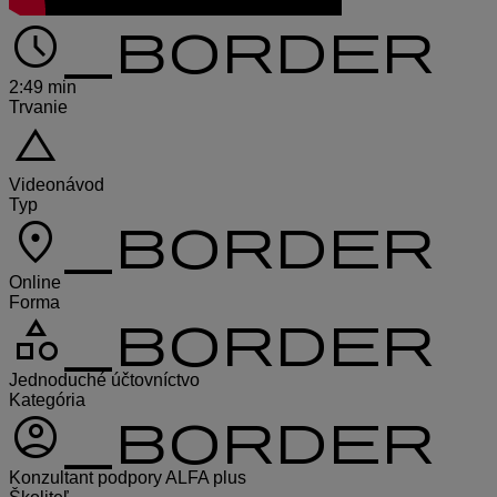
schedule_border
2:49 min
Trvanie
change_history
Videonávod
Typ
location_on_border
Online
Forma
category_border
Jednoduché účtovníctvo
Kategória
account_circle_border
Konzultant podpory ALFA plus