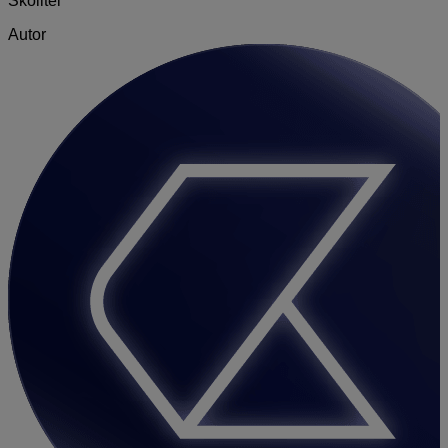
Školiteľ
Autor