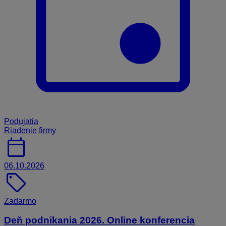
Podujatia
Riadenie firmy
calendar_today
06.10.2026
sell
Zadarmo
Deň podnikania 2026. Online konferencia