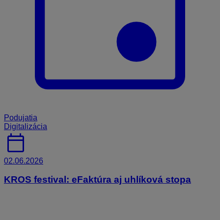
Podujatia
Digitalizácia
calendar_today
02.06.2026
KROS festival: eFaktúra aj uhlíková stopa