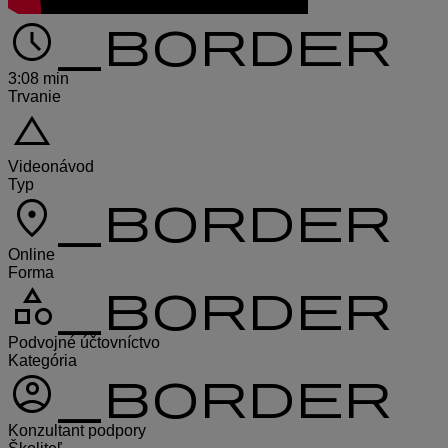
schedule_border
3:08 min
Trvanie
change_history
Videonávod
Typ
location_on_border
Online
Forma
category_border
Podvojné účtovníctvo
Kategória
account_circle_border
Konzultant podpory