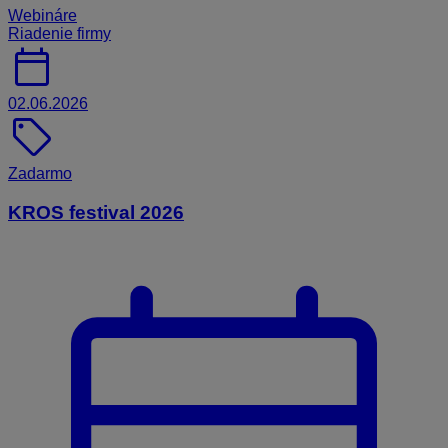
Webináre
Riadenie firmy
calendar_today
02.06.2026
sell
Zadarmo
KROS festival 2026