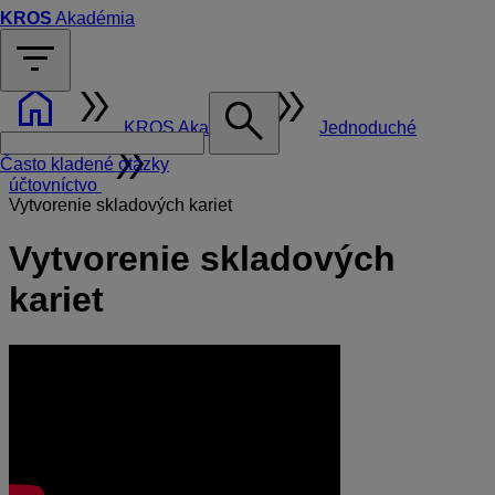
KROS
Akadémia
filter_list
home
double_arrow
double_arrow
search
KROS Akadémia
Jednoduché
double_arrow
Často kladené otázky
účtovníctvo
Vytvorenie skladových kariet
Vytvorenie skladových
kariet