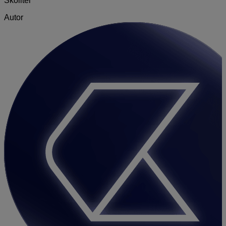
Školiteľ
Autor