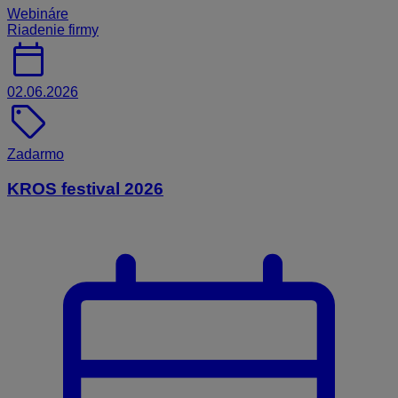
Webináre
Riadenie firmy
calendar_today
02.06.2026
sell
Zadarmo
KROS festival 2026