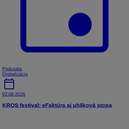
Podujatia
Digitalizácia
calendar_today
02.06.2026
KROS festival: eFaktúra aj uhlíková stopa