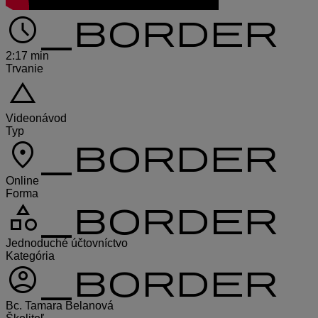
schedule_border
2:17 min
Trvanie
change_history
Videonávod
Typ
location_on_border
Online
Forma
category_border
Jednoduché účtovníctvo
Kategória
account_circle_border
Bc. Tamara Belanová