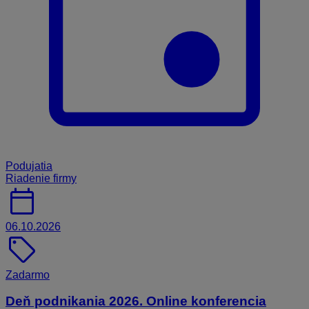
Podujatia
Riadenie firmy
calendar_today
06.10.2026
sell
Zadarmo
Deň podnikania 2026. Online konferencia