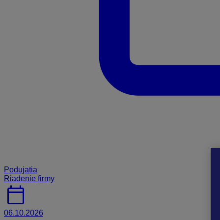
Podujatia
Riadenie firmy
calendar_today
06.10.2026