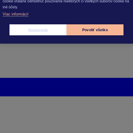
cookie vrátane odmietnuť používanie niektorých či všetkých súborov cookie na
iné účely.
Viac informácií
Nastavenia
Povoliť všetko