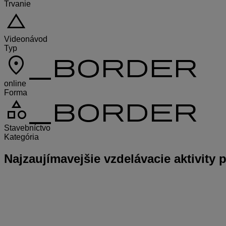
Trvanie
change_history
Videonávod
Typ
location_on_border
online
Forma
category_border
Stavebníctvo
Kategória
Najzaujímavejšie
vzdelávacie aktivity 