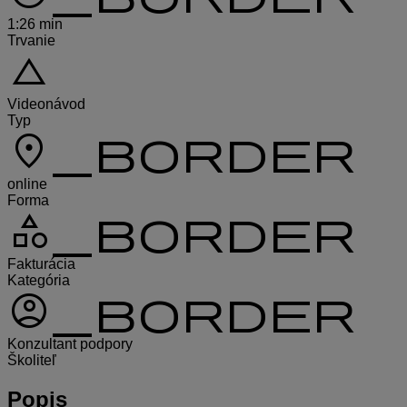
1:26 min
Trvanie
change_history
Videonávod
Typ
location_on_border
online
Forma
category_border
Fakturácia
Kategória
account_circle_border
Konzultant podpory
Školiteľ
Popis