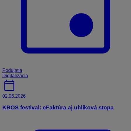
Podujatia
Digitalizácia
calendar_today
02.06.2026
KROS festival: eFaktúra aj uhlíková stopa