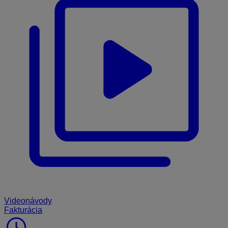
Videonávody
Fakturácia
schedule