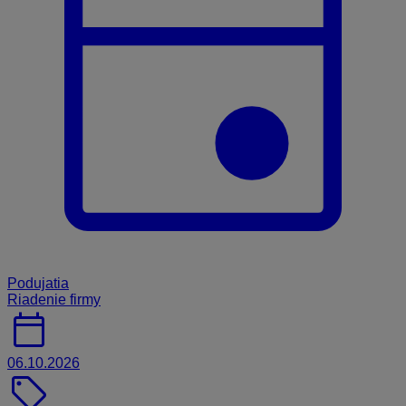
Podujatia
Riadenie firmy
calendar_today
06.10.2026
sell