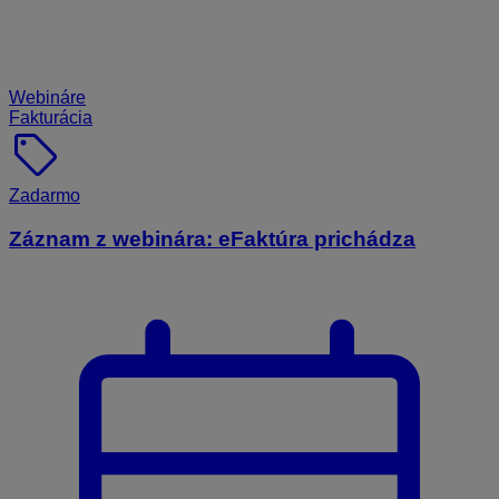
Webináre
Fakturácia
sell
Zadarmo
Záznam z webinára: eFaktúra prichádza