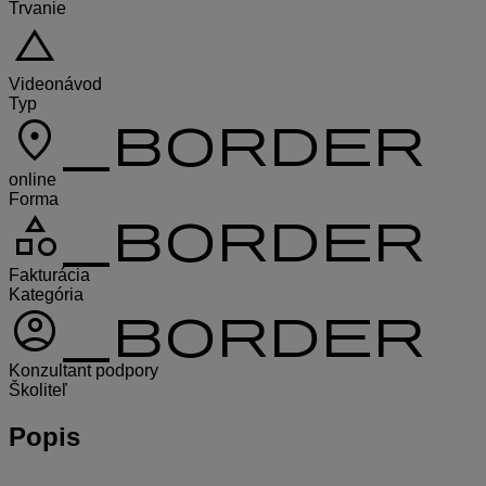
Trvanie
change_history
Videonávod
Typ
location_on_border
online
Forma
category_border
Fakturácia
Kategória
account_circle_border
Konzultant podpory
Školiteľ
Popis