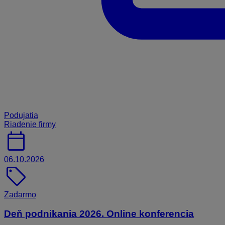
Podujatia
Riadenie firmy
calendar_today
06.10.2026
sell
Zadarmo
Deň podnikania 2026. Online konferencia