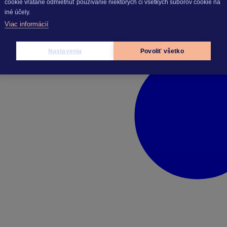
cookie vrátane odmietnuť používanie niektorých či všetkých súborov cookie na
iné účely.
Viac informácií
Nastavenia
Povoliť všetko