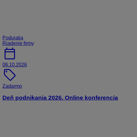
Podujatia
Riadenie firmy
calendar_today
06.10.2026
sell
Zadarmo
Deň podnikania 2026. Online konferencia