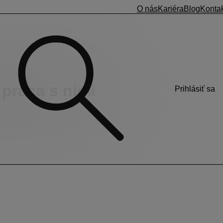
O nás
Kariéra
Blog
Konta
práca s nimi
Prihlásiť sa