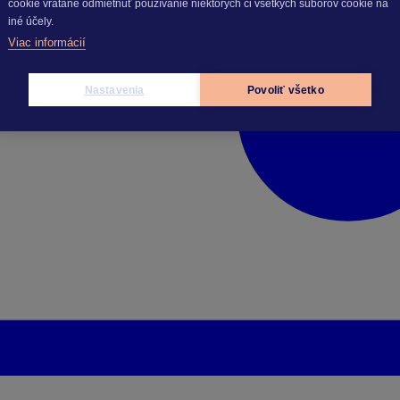
cookie vrátane odmietnuť používanie niektorých či všetkých súborov cookie na
iné účely.
Viac informácií
Nastavenia
Povoliť všetko