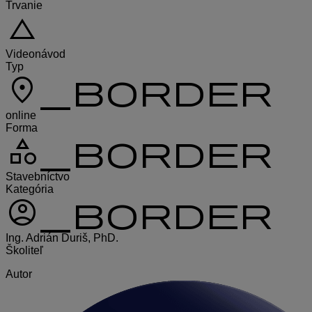
Trvanie
change_history
Videonávod
Typ
location_on_border
online
Forma
category_border
Stavebníctvo
Kategória
account_circle_border
Ing. Adrián Ďuriš, PhD.
Školiteľ
Autor