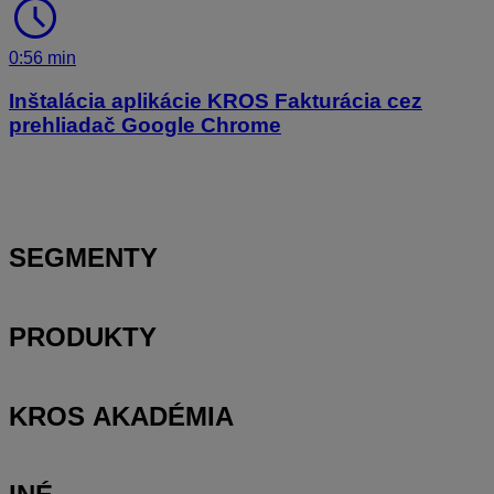
schedule
0:56 min
Inštalácia aplikácie KROS Fakturácia cez
prehliadač Google Chrome
SEGMENTY
PRODUKTY
KROS AKADÉMIA