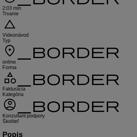
2:03 min
Trvanie
change_history
Videonávod
Typ
location_on_border
online
Forma
category_border
Fakturácia
Kategória
account_circle_border
Konzultant podpory
Školiteľ
Popis