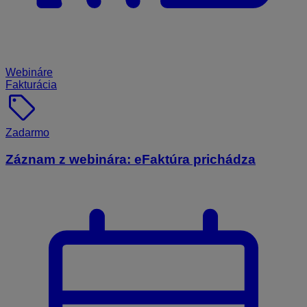
Webináre
Fakturácia
sell
Zadarmo
Záznam z webinára: eFaktúra prichádza