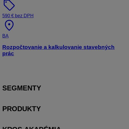
sell
590 € bez DPH
location_on
BA
Rozpočtovanie a kalkulovanie stavebných
prác
SEGMENTY
PRODUKTY