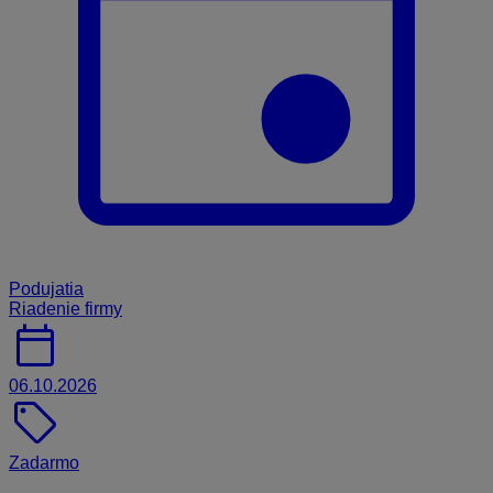
Podujatia
Riadenie firmy
calendar_today
06.10.2026
sell
Zadarmo