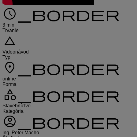
schedule_border
3 min
Trvanie
change_history
Videonávod
Typ
location_on_border
online
Forma
category_border
Stavebníctvo
Kategória
account_circle_border
Ing. Peter Macho