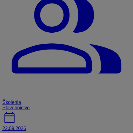
Školenia
Stavebníctvo
calendar_today
22.09.2026