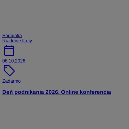
Podujatia
Riadenie firmy
calendar_today
06.10.2026
sell
Zadarmo
Deň podnikania 2026. Online konferencia