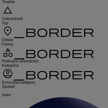
Trvanie
change_history
Videonávod
Typ
location_on_border
Online
Forma
category_border
Podvojné účtovníctvo
Kategória
account_circle_border
Konzultant podpory
Školiteľ
Autor