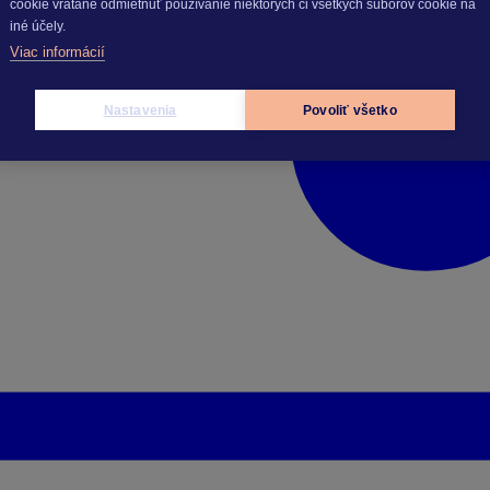
cookie vrátane odmietnuť používanie niektorých či všetkých súborov cookie na
iné účely.
Viac informácií
Nastavenia
Povoliť všetko