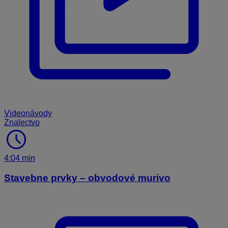
Videonávody
Znalectvo
schedule
4:04 min
Stavebne prvky – obvodové murivo