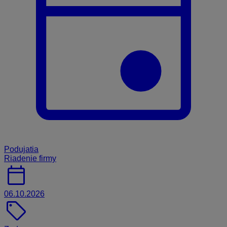
Podujatia
Riadenie firmy
calendar_today
06.10.2026
sell