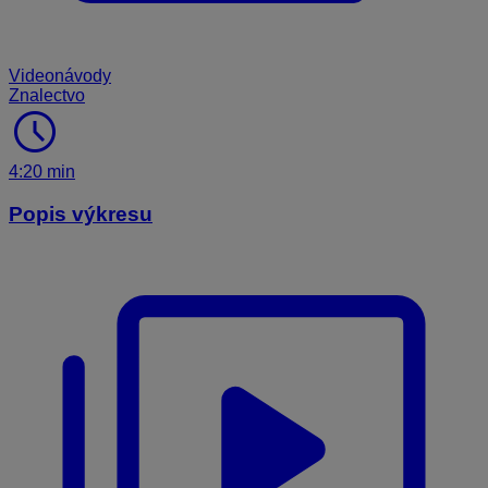
Videonávody
Znalectvo
schedule
4:20 min
Popis výkresu