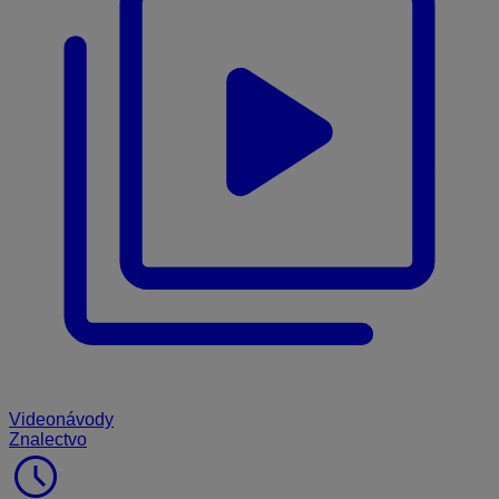
Videonávody
Znalectvo
schedule