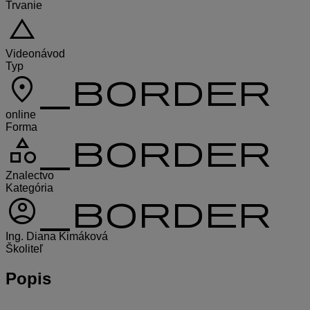
Trvanie
change_history
Videonávod
Typ
location_on_border
online
Forma
category_border
Znalectvo
Kategória
account_circle_border
Ing. Diana Kimáková
Školiteľ
Popis