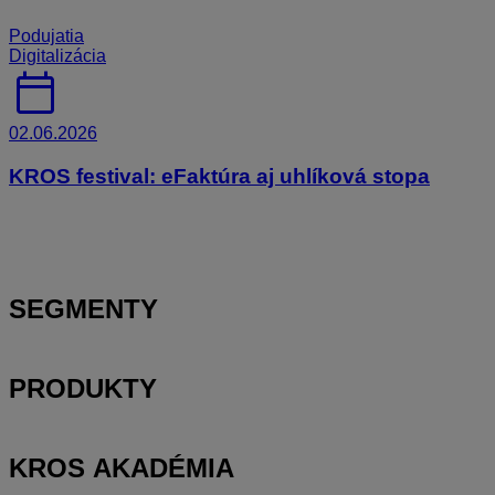
Podujatia
Digitalizácia
calendar_today
02.06.2026
KROS festival: eFaktúra aj uhlíková stopa
SEGMENTY
PRODUKTY
KROS AKADÉMIA