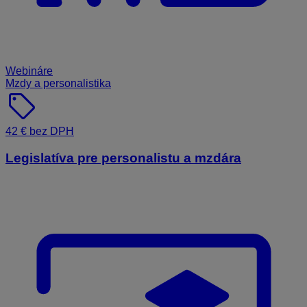
Webináre
Mzdy a personalistika
sell
42 € bez DPH
Legislatíva pre personalistu a mzdára