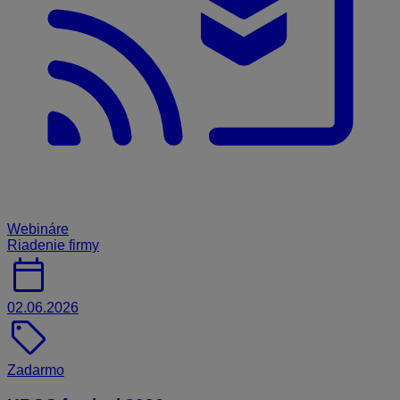
Webináre
Riadenie firmy
calendar_today
02.06.2026
sell
Zadarmo