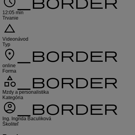
schedule_border
12:05 min
Trvanie
change_history
Videonávod
Typ
location_on_border
online
Forma
category_border
Mzdy a personalistika
Kategória
account_circle_border
Ing. Ingrida Baculiková
Školiteľ