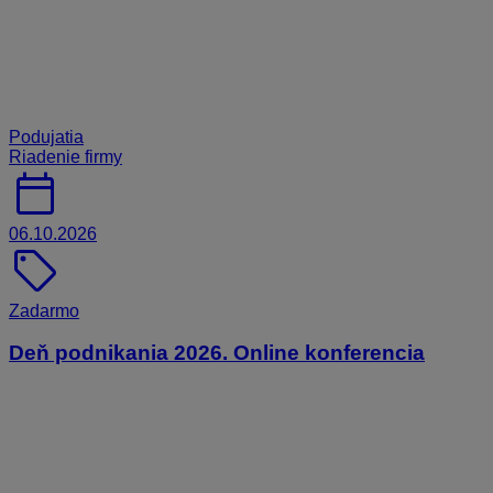
Podujatia
Riadenie firmy
calendar_today
06.10.2026
sell
Zadarmo
Deň podnikania 2026. Online konferencia