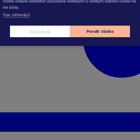
cookie vrátane odmietnuť používanie niektorých či všetkých súborov cookie na
iné účely.
Viac informácií
Nastavenia
Povoliť všetko