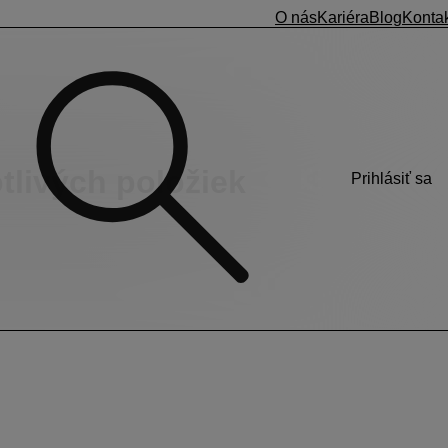
O nás
Kariéra
Blog
Konta
tlivých položiek
Prihlásiť sa