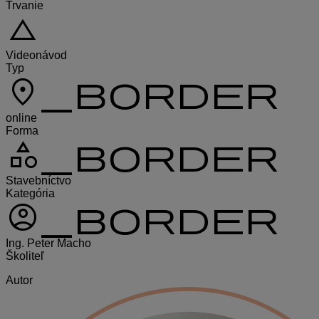
Trvanie
change_history
Videonávod
Typ
location_on_border
online
Forma
category_border
Stavebníctvo
Kategória
account_circle_border
Ing. Peter Macho
Školiteľ
Autor