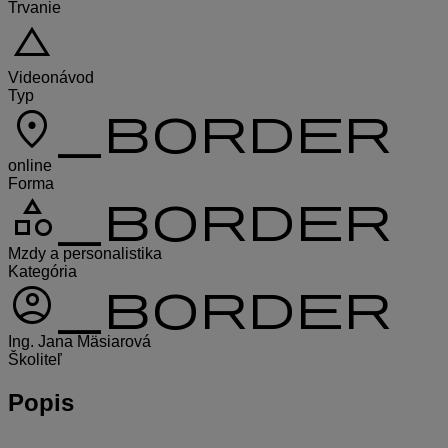
Trvanie
change_history
Videonávod
Typ
location_on_border
online
Forma
category_border
Mzdy a personalistika
Kategória
account_circle_border
Ing. Jana Mäsiarová
Školiteľ
Popis