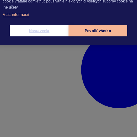
cookie vrátane odmietnuť používanie niektorých či všetkých súborov cookie na
iné účely.
Viac informácií
Nastavenia
Povoliť všetko