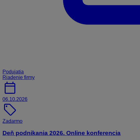
Podujatia
Riadenie firmy
calendar_today
06.10.2026
sell
Zadarmo
Deň podnikania 2026. Online konferencia