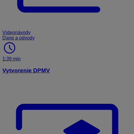
Videonávody
Dane a odvody
schedule
1:39 min
Vytvorenie DPMV