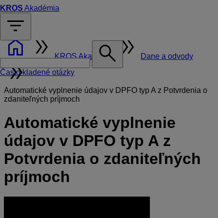
KROS
Akadémia
filter_list
home
double_arrow
double_arrow
search
KROS Akadémia
Dane a odvody
double_arrow
Často kladené otázky
Automatické vyplnenie údajov v DPFO typ A z Potvrdenia o
zdaniteľných príjmoch
Automatické vyplnenie
údajov v DPFO typ A z
Potvrdenia o zdaniteľných
príjmoch