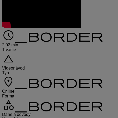
schedule_border
2:02 min
Trvanie
change_history
Videonávod
Typ
location_on_border
Online
Forma
category_border
Dane a odvody