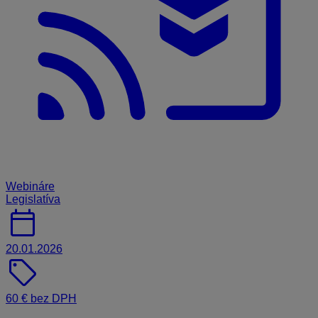
Webináre
Legislatíva
calendar_today
20.01.2026
sell
60 € bez DPH